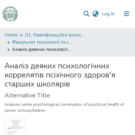
(current)
Log In
Communities
Home
01. Кваліфікаційні випускні роботи здобувачів вищої освіти
&
Факультет психології та соціальної роботи
Collections
Аналіз деяких психологічних коррелятiв псіхічного здоров'я старших школярів
All of DSpace
Аналіз деяких психологічних
коррелятiв псіхічного здоров'я
Statistics
старших школярів
Alternative Title
Analysis some psychological сorreliyatov of psychical health of
senior schoolchildren