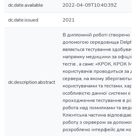
dc.date.available
2022-04-09T10:40:39Z
dc.date.issued
2021
В дипломній роботі створено пр
допомогою середовища Delphi.
являється тестування здобувачів
напрямку медицини за офіцій
тестів , а саме: «КРОК, КРОК М, 
користувачів проводиться за 
сервера, на якому зберігаються
dc.description.abstract
користувачами та тестами, хар
особливістю данної системи є о
проходження тестування в різ
робота над помилками та веден
Клієнтська частина відповідає з
роботу з сервером за допомогою
розроблено інтерфейс для кори