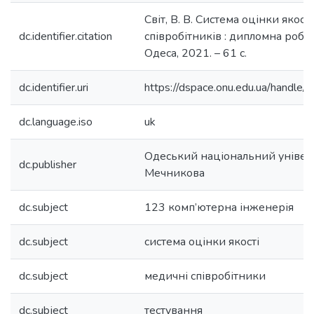
Світ, В. В. Система оцінки якос
dc.identifier.citation
співробітників : дипломна робот
Одеса, 2021. – 61 с.
dc.identifier.uri
https://dspace.onu.edu.ua/hand
dc.language.iso
uk
Одеський національний університ
dc.publisher
Мечникова
dc.subject
123 комп’ютерна інженерія
dc.subject
система оцінки якості
dc.subject
медичні співробітники
dc.subject
тестування