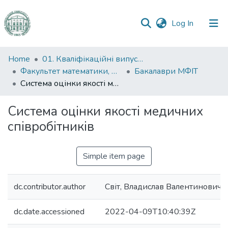
(current)
Log In
Communities
Home
01. Кваліфікаційні випускні роботи здобувачів вищої освіти
&
Факультет математики, фізики та інформаційних технологій
Бакалаври МФІТ
Collections
Система оцінки якості медичних співробітників
All of DSpace
Система оцінки якості медичних
співробітників
Statistics
Simple item page
dc.contributor.author
Світ, Владислав Валентинович
dc.date.accessioned
2022-04-09T10:40:39Z