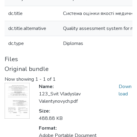
dc.title
Система оцінки якості медичних
dc.title.alternative
Quality assessment system for med
dc.type
Diplomas
Files
Original bundle
Now showing
1 - 1 of 1
Name:
Down
123_Svit Vladyslav
load
Valentynovych.pdf
Size:
488.88 KB
Format:
Adobe Portable Document