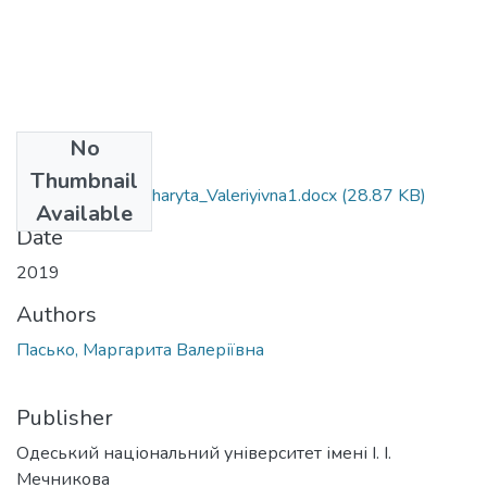
No
Files
Thumbnail
052_Pas_ko_Marharyta_Valeriyivna1.docx
(28.87 KB)
Available
Date
2019
Authors
Пасько, Маргарита Валеріївна
Publisher
Одеський національний університет імені І. І.
Мечникова