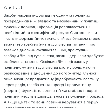
Abstract
Засоби масової інформації є одним із головних
посередників між владою та населенням. У політиці
сучасних держав, інформація розглядається як
необхідний та специфічний ресурс. Сьогодні, коли
якість інформаційних технологій все більшою мірою
визначає характер життя суспільства, питання про
взаємовідносини суспільства і ЗМІ, про ступінь
свободи ЗМІ від суспільства, влади і держави здобуває
особливе значення. Оскільки ЗМІ відіграють у
політичному житті суспільства істотну роль, маючи
безпосереднє відношення до його життєдіяльності і
виконуючи репродуктивну (відображають політику
через радіо, телебачення і пресу) і продуктивну
(творить) функції, то вони в тій же мірі, що і творці
політики, несуть відповідальність за суспільні процеси.
А якщо це так, то вони повинні керуватися в першу
чергу інтересами суспільства і держави.