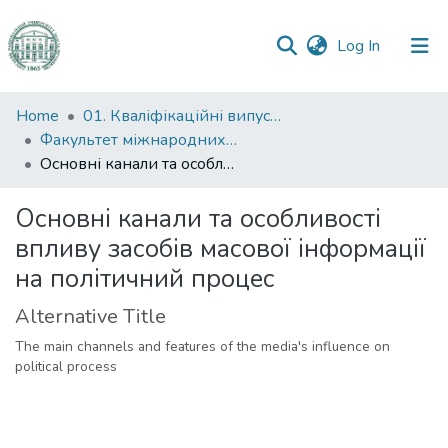
(current)
Log In
Communities
Home
01. Кваліфікаційні випускні роботи здобувачів вищої освіти
&
Факультет міжнародних відносин, політології та соціології
Collections
Основні канали та особливості впливу засобів масової інформації на політичний процес
All of DSpace
Основні канали та особливості
впливу засобів масової інформації
Statistics
на політичний процес
Alternative Title
The main channels and features of the media's influence on
political process