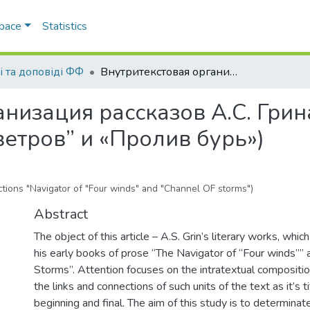
Space
Statistics
і та доповіді ФФ
Внутритекстовая организация рассказов А.С. Грина (сборники «Штурман “Четырех ветров” и «Пролив бурь»)
низация рассказов А.С. Грин
етров” и «Пролив бурь»)
lections "Navigator of "Four winds" and "Channel OF storms")
Abstract
The object of this article – A.S. Grin’s literary works, whi
his early books of prose “The Navigator of “Four winds”” a
Storms”. Attention focuses on the intratextual composition
the links and connections of such units of the text as it’s tit
beginning and final. The aim of this study is to determinate