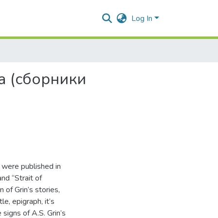
Log In
а (сборники
ch were published in
nd “Strait of
 of Grin’s stories,
le, epigraph, it’s
 signs of A.S. Grin’s