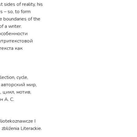
t sides of reality, his
ss – so, to form
e boundaries of the
f a writer.
особенности
утритекстовой
текста как
llection
,
cycle
,
,
авторский мир
,
к
,
цикл
,
мотив
,
н А. С.
liotekoznawcze I
zbliźenia Literackie.