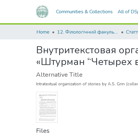
Communities & Collections
All of D
Home
12. Філологічний факультет
Статт
Внутритекстовая орга
«Штурман “Четырех в
Alternative Title
Intratextual organization of stories by А.S. Grin (col
Files