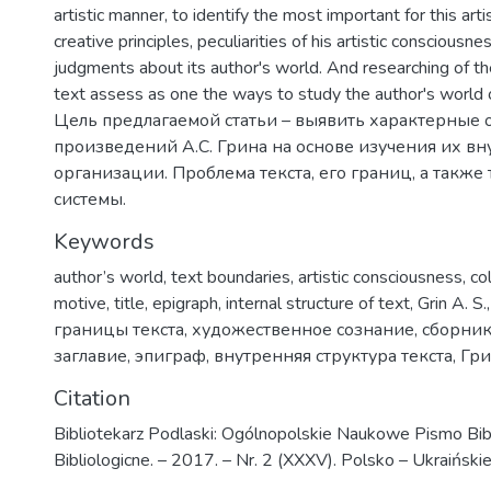
artistic manner, to identify the most important for this artis
creative principles, peculiarities of his artistic consciousne
judgments about its author's world. And researching of th
text assess as one the ways to study the author's world o
Цель предлагаемой статьи – выявить характерные 
произведений А.С. Грина на основе изучения их вн
организации. Проблема текста, его границ, а также 
системы.
Keywords
author’s world
,
text boundaries
,
artistic consciousness
,
co
motive
,
title
,
epigraph
,
internal structure of text
,
Grin A. S.
границы текста
,
художественное сознание
,
сборни
заглавие
,
эпиграф
,
внутренняя структура текста
,
Гри
Citation
Bibliotekarz Podlaski: Ogólnopolskie Naukowe Pismo Bib
Bibliologicne. – 2017. – Nr. 2 (XXXV). Polsko – Ukraińskie 