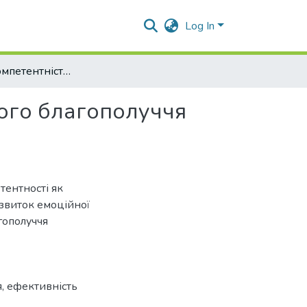
Log In
Емоційна компетентність як складова психологічного благополуччя студентів
ного благополуччя
тентності як
озвиток емоційної
гополуччя
я
,
ефективність