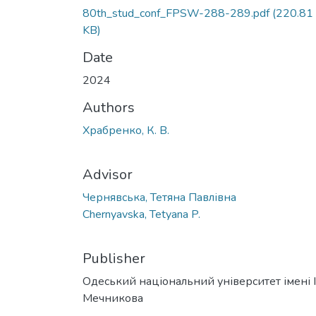
80th_stud_conf_FPSW-288-289.pdf
(220.81
KB)
Date
2024
Authors
Храбренко, К. В.
Advisor
Чернявська, Тетяна Павлівна
Chernyavska, Tetyana P.
Publisher
Одеський національний університет імені І. 
Мечникова