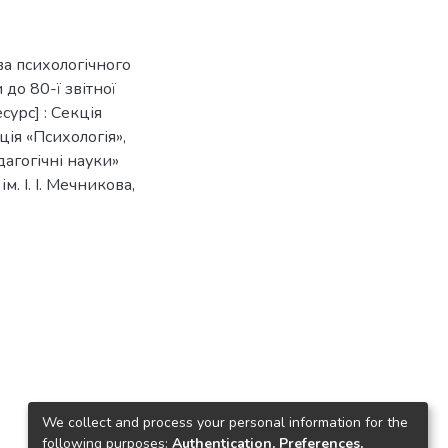
ва психологічного
 до 80-ї звітної
урс] : Секція
ція «Психологія»,
дагогічні науки»
ім. І. І. Мечникова,
We collect and process your personal information for the
following purposes:
Authentication, Preferences,