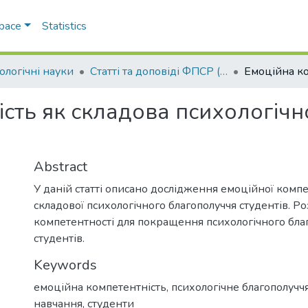
Space
Statistics
ологічні науки
Статті та доповіді ФПСР (Психологічні науки)
ість як складова психологіч
Abstract
У даній статті описано дослідження емоційної компе
складової психологічного благополуччя студентів. Р
компетентності для покращення психологічного бла
студентів.
Keywords
емоційна компетентність
,
психологічне благополучч
навчання
,
студенти