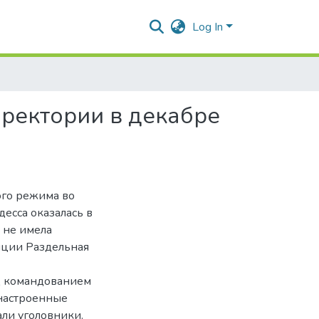
Log In
иректории в декабре
ого режима во
десса оказалась в
 не имела
нции Раздельная
д командованием
 настроенные
али уголовники.