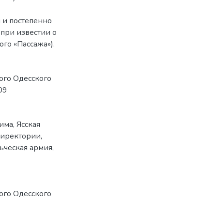
 и постепенно
при известии о
го «Пассажа»).
ого Одесского
09
жима
,
Ясская
Директории
,
ьческая армия
,
ого Одесского