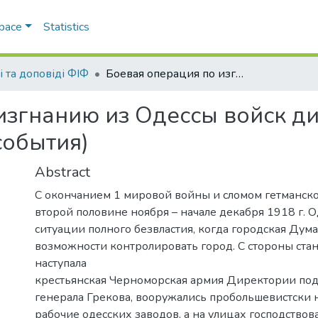
Space
Statistics
і та доповіді ФІФ
Боевая операция по изгнанию из Одессы войск директории в декабре 1918 г. ( к 90- летию события)
изгнанию из Одессы войск д
 события)
Abstract
С окончанием 1 мировой войны и сломом гетманск
второй половине ноября – начале декабря 1918 г. О
ситуации полного безвластия, когда городская Дума
возможности контролировать город. С стороны ста
наступала
крестьянская Черноморская армия Директории по
генерала Грекова, вооружались пробольшевистски
рабочие одесских заводов, а на улицах господствов