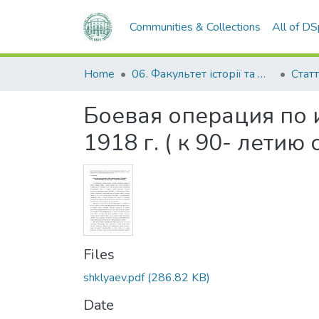
Communities & Collections
All of D
Home
06. Факультет історії та філософії
Статт
Боевая операция по 
1918 г. ( к 90- летию
Files
shklyaev.pdf
(286.82 KB)
Date