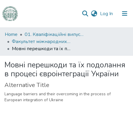
(current)
Log In
Communities
Home
01. Кваліфікаційні випускні роботи здобувачів вищої освіти
&
Факультет міжнародних відносин, політології та соціології
Collections
Мовні перешкоди та їх подолання в процесі євроінтеграції України
All of DSpace
Мовні перешкоди та їх подолання
в процесі євроінтеграції України
Statistics
Alternative Title
Language barriers and their overcoming in the process of
European integration of Ukraine