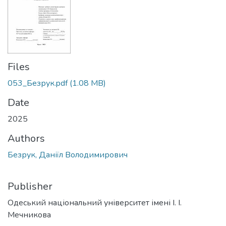
Files
053_Безрук.pdf
(1.08 MB)
Date
2025
Authors
Безрук, Даніїл Володимирович
Publisher
Одеський національний університет імені І. І.
Мечникова