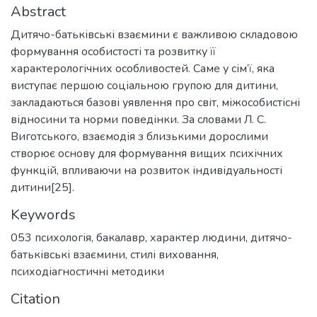
Abstract
Дитячо-батьківські взаємини є важливою складовою
формування особистості та розвитку її
характерологічних особливостей. Саме у сім’ї, яка
виступає першою соціальною групою для дитини,
закладаються базові уявлення про світ, міжособистісні
відносини та норми поведінки. За словами Л. С.
Виготського, взаємодія з близькими дорослими
створює основу для формування вищих психічних
функцій, впливаючи на розвиток індивідуальності
дитини[25].
Keywords
053 психологія
,
бакалавр
,
характер людини
,
дитячо-
батьківські взаємини
,
стилі виховання
,
психодіагностичні методики
Citation