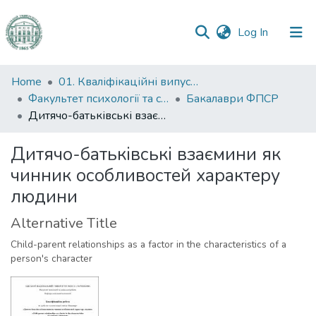
(current)
Log In
Communities
Home
01. Кваліфікаційні випускні роботи здобувачів вищої освіти
&
Факультет психології та соціальної роботи
Бакалаври ФПСР
Collections
Дитячо-батьківські взаємини як чинник особливостей характеру людини
All of DSpace
Дитячо-батьківські взаємини як
чинник особливостей характеру
Statistics
людини
Alternative Title
Child-parent relationships as a factor in the characteristics of a
person's character