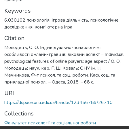
Keywords
6.030102 психологія
,
ігрова діяльність
,
психологічне
дослідження
,
комп'ютерна ігра
Citation
Молодець, О. О. Індивідуально-психологічні
особливості онлайн-гравців: віковий аспект = Individual
psychological features of online players: age aspect / О. О.
Молодець; наук. кер. Г. Ш. Коваль; ОНУ ім. І.І.
Мечникова, Ф-т психол. та соц. роботи, Каф. соц. та
прикладної психол.. – Одеса, 2018. – 68 с.
URI
https://dspace.onu.edu.ua/handle/123456789/26710
Collections
Факультет психології та соціальної роботи