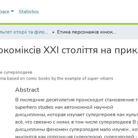
Space
Statistics
Факультет історії та філософії
Етика персонажів кінокоміксів XXI століття на прикладі суперлиходіїв
коміксів XXI століття на при
ре суперзлодеев
nema based on comic books by the example of super-villains
Abstract
В последние десятилетия происходит становление 
superhero studies как автономной научной
дисциплины, которая изучает супергероев как кул
всё, что связано с ними, в том числе суперзлодеев В
дисциплины феномен суперзлодея мало изучен , хо
мыслится как оппозиция супергерою, суперзлодей -