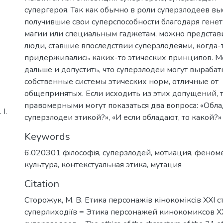
супергероя. Так как обычно в роли суперзлодеев вы
получившие свои суперспособности благодаря генет
магии или специальным гаджетам, можно представит
люди, ставшие впоследствии суперзлодеями, когда-
придерживались каких-то этических принципов. 
дальше и допустить, что суперзлодеи могут вырабат
собственные системы этических норм, отличные от
общепринятых. Если исходить из этих допущений, 
правомерными могут показаться два вопроса: «Обла
І.
суперзлодеи этикой?», «И если обладают, то какой?»
Keywords
6.020301 фiлософiя
,
суперзлодей
,
мотиация
,
феном
культура
,
контекстуальная этика
,
мутация
Citation
Сторожук, М. В. Етика персонажів кінокоміксів XXI с
суперлиходіїв = Этика персонажей кинокомиксов XX