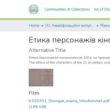
Communities & Collections
All of D
Home
01. Кваліфікаційні випускні роботи здобувачів вищої освіти
Етика персонажів кіно
Alternative Title
Этика персонажей кинокомиксов XXI в. на приме
The ethics of the characters of the 21 st century ci
Files
6.020301_Storoguk_marina_Volodivirivna1.pdf
(1.88 MB)