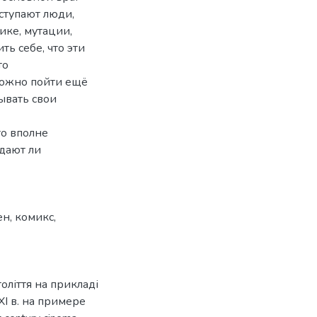
ступают люди,
ике, мутации,
ь себе, что эти
то
Можно пойти ещё
ывать свои
то вполне
дают ли
ен
,
комикс
,
толіття на прикладі
I в. на примере