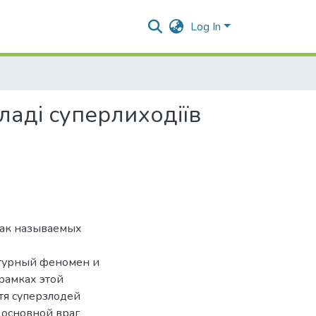
Log In
кладі суперлиходіїв
так называемых
ьтурный феномен и
 рамках этой
тя суперзлодей
 основной враг