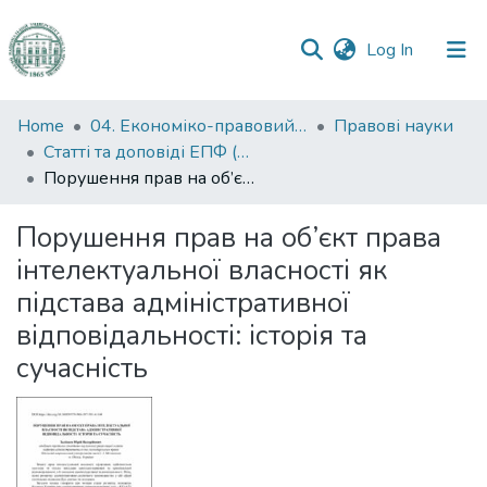
(current)
Log In
Communities
Home
04. Економіко-правовий факультет
Правові науки
&
Статті та доповіді ЕПФ (Правові науки)
Collections
Порушення прав на об’єкт права інтелектуальної власності як підстава адміністративної відповідальності: історія та сучасність
All of DSpace
Порушення прав на об’єкт права
інтелектуальної власності як
Statistics
підстава адміністративної
відповідальності: історія та
сучасність