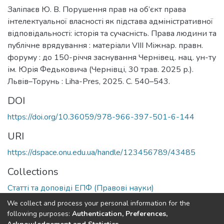
Заліпаєв Ю. В. Порушення прав на об’єкт права
інтелектуальної власності як підстава адміністративної
відповідальності: історія та сучасність. Права людини та
публічне врядування : матеріали VIII Міжнар. правн.
форуму : до 150-річчя заснування Чернівец. нац. ун-ту
ім. Юрія Федьковича (Чернівці, 30 трав. 2025 р.).
Львів–Торунь : Liha-Pres, 2025. С. 540–543.
DOI
https://doi.org/10.36059/978-966-397-501-6-144
URI
https://dspace.onu.edu.ua/handle/123456789/43485
Collections
Статті та доповіді ЕПФ (Правові науки)
We collect and process your personal information for the
Full item page
following purposes:
Authentication, Preferences,