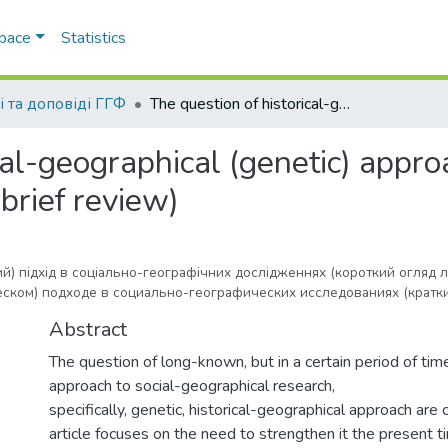
Space
Statistics
і та доповіді ГГФ
The question of historical-geographical (genetic) approach to social and geographical research (brief review)
cal-geographical (genetic) appro
brief review)
й) підхід в соціально-географічних дослідженнях (короткий огляд л
еском) подходе в социально-географических исследованиях (кратк
Abstract
The question of long-known, but in a certain period of tim
approach to social-geographical research,
specifically, genetic, historical-geographical approach are
article focuses on the need to strengthen it the present t