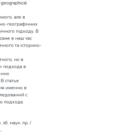
l-geographical
мого, але в
льно-географічних
ічного підходу. В
саме в наш час
чного та історико-
ного, но в
» подхода в
енно
В статье
ия именно в
ледований с
о подхода.
зб. наук. пр. /
1.