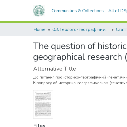
Communities & Collections
All of D
Home
03. Геолого-географічний факультет
Статт
The question of histori
geographical research (
Alternative Title
До питання про історико-географічний (генетични
К вопросу об историко-географическом (генетич
Files