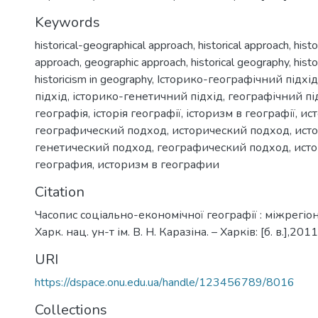
Keywords
historical-geographical approach
,
historical approach
,
histo
approach
,
geographic approach
,
historical geography
,
hist
historicism in geography
,
Історико-географічний підхід
підхід
,
історико-генетичний підхід
,
географічний пі
географія
,
історія географії
,
історизм в географії
,
ис
географический подход
,
исторический подход
,
ист
генетический подход
,
географический подход
,
исто
география
,
историзм в географии
Citation
Часопис соціально-економічної географії : міжрегіон. 
Харк. нац. ун-т ім. В. Н. Каразіна. – Харків: [б. в.],2011
URI
https://dspace.onu.edu.ua/handle/123456789/8016
Collections