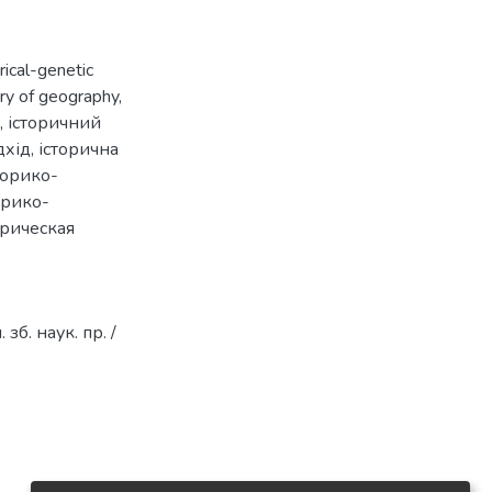
rical-genetic
ory of geography
,
,
історичний
дхід
,
історична
торико-
орико-
рическая
зб. наук. пр. /