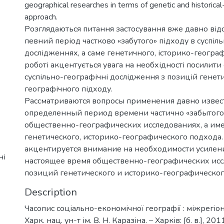
geographical researches in terms of genetic and historica
approach.
Розглядаються питання застосування вже давно відо
певний період частково «забутого» підходу в суспі
дослідженнях, а саме генетичного, історико-географ
роботі акцентується увага на необхідності посилити 
суспільно-географічні дослідження з позицій генети
географічного підходу.
Рассматриваются вопросы применения давно извест
определенный период времени частично «забытого
общественно-географических исследованиях, а им
генетического, историко-географического подхода. 
акцентируется внимание на необходимости усилен
ні
настоящее время общественно-географических исс
позиций генетического и историко-географическог
Description
Часопис соціально-економічної географії : міжрегіон. 
Харк. нац. ун-т ім. В. Н. Каразіна. – Харків: [б. в.], 201