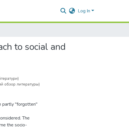
Log In
ach to social and
ітератури)
ий обзор литературы)
e partly "forgotten"
 considered. The
ime the socio-