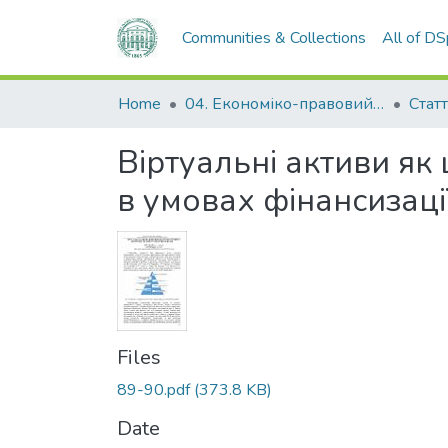
Communities & Collections
All of D
Home
04. Економіко-правовий факультет
Статт
Віртуальні активи як
в умовах фінансизаці
Files
89-90.pdf
(373.8 KB)
Date