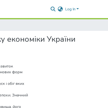
Log In
ку економіки України
озвиток
 нових форм
ск і обіг яких
епохи. Значний
овища, його