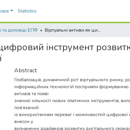
Space
Statistics
і та доповіді ЕПФ
Віртуальні активи як цифровий інструмент розвитку економіки України в умовах фінансизації
 цифровий інструмент розвит
ї
Abstract
Глобалізація, динамічний ріст віртуального ринку, р
інформаційних технологій посприяли формуванню
активів та появі
значної кількості нових платіжних інструментів, випу
пов’язаний
із використанням переваг і можливостей цифрової 
внесок у
визначенні драйверів розвитку дигітального серед