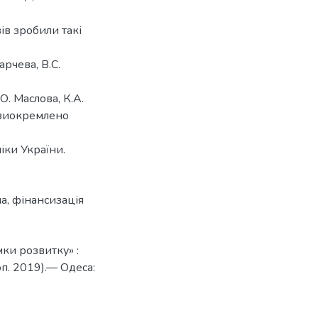
ів зробили такі
арчева, В.С.
О. Маслова, К.А.
 виокремлено
іки України.
на
,
фінансизація
мки розвитку» :
п. 2019).— Одеса: