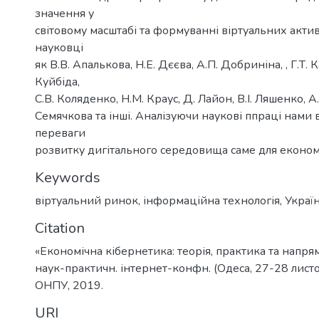
значення у
світовому масштабі та формуванні віртуальних актив
науковці
як В.В. Апалькова, Н.Е. Дєєва, А.П. Добриніна, , Г.Т. К
Куйбіда,
С.В. Коляденко, Н.М. Краус, Д. Лайон, В.І. Ляшенко, А.
Семячкова та інші. Аналізуючи наукові ппраці нами
переваги
розвитку дигітального середовища саме для економ
Keywords
віртуальний ринок
,
інформаційна технологія
,
Украї
Citation
«Економічна кібернетика: теорія, практика та напря
наук-практичн. інтернет-конфн. (Одеса, 27-28 листо
ОНПУ, 2019.
URI