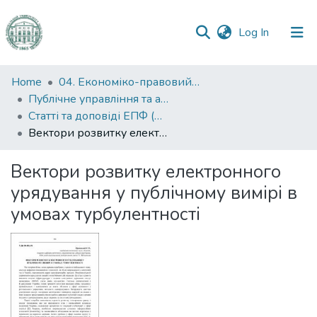
(current)
Log In
Communities
Home
04. Економіко-правовий факультет
&
Публічне управління та адміністрування
Collections
Статті та доповіді ЕПФ (Публічне управління та адміністрування)
Вектори розвитку електронного урядування у публічному вимірі в умовах турбулентності
All of DSpace
Вектори розвитку електронного
Statistics
урядування у публічному вимірі в
умовах турбулентності