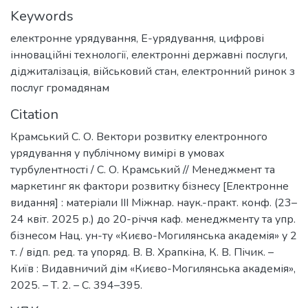
Keywords
електронне урядування
,
Е-урядування
,
цифрові
інноваційні технології
,
електронні державні послуги
,
діджиталізація
,
військовий стан
,
електронний ринок з
послуг громадянам
Citation
Крамський С. О. Вектори розвитку електронного
урядування у публічному вимірі в умовах
турбулентності / С. О. Крамський // Менеджмент та
маркетинг як фактори розвитку бізнесу [Електронне
видання] : матеріали ІІІ Міжнар. наук.-практ. конф. (23–
24 квіт. 2025 р.) до 20-річчя каф. менеджменту та упр.
бізнесом Нац. ун-ту «Києво-Могилянська академія» у 2
т. / відп. ред. та упоряд. В. В. Храпкіна, К. В. Пічик. –
Київ : Видавничий дім «Києво-Могилянська академія»,
2025. – Т. 2. – С. 394–395.