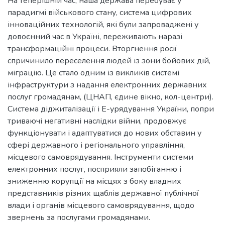
На теперішній час, наша держава перебуває у
парадигмі військового стану, система цифрових
інноваційних технологій, які були запроваджені у
довоєнний час в Україні, переживають наразі
трансформаційні процеси. Вторгнення росії
спричинило переселення людей із зони бойових дій,
міграцію. Це стало одним із викликів системі
інфраструктури з надання електронних державних
послуг громадянам, (ЦНАП, єдине вікно, кол-центри).
Система діджиталізації і Е-урядування України, попри
триваючі негативні наслідки війни, продовжує
функціонувати і адаптуватися до нових обставин у
сфері державного і регіонального управління,
місцевого самоврядування. Інструменти системи
електронних послуг, посприяли запобіганню і
зниженню корупції на місцях з боку владних
представників різних щаблів державної публічної
влади і органів місцевого самоврядування, щодо
звернень за послугами громадянами.