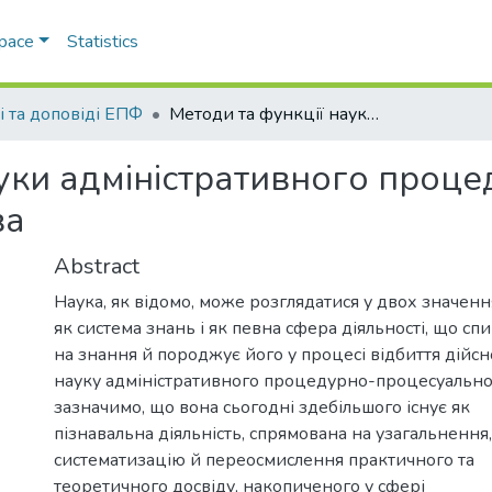
Space
Statistics
і та доповіді ЕПФ
Методи та функції науки адміністративного процедурно-процесуального права
уки адміністративного проце
ва
Abstract
Наука, як відомо, може розглядатися у двох значенн
як система знань і як певна сфера діяльності, що сп
на знання й породжує його у процесі відбиття дійсн
науку адміністративного процедурно-процесуально
зазначимо, що вона сьогодні здебільшого існує як
пізнавальна діяльність, спрямована на узагальнення,
систематизацію й переосмислення практичного та
теоретичного досвіду, накопиченого у сфері