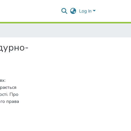
Log In
дурно-
ях:
ирається
ості. Про
го права