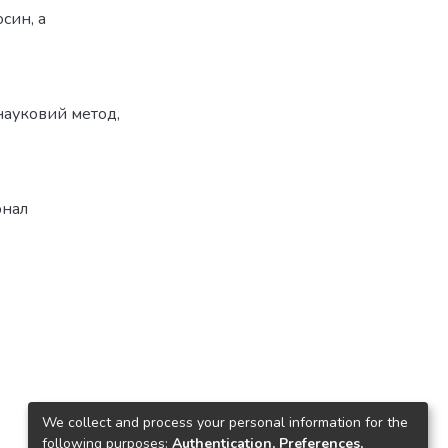
син, а
науковий метод
,
рнал
We collect and process your personal information for the
following purposes:
Authentication, Preferences,