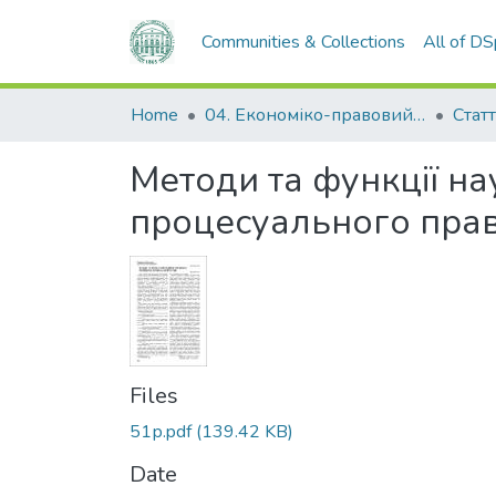
Communities & Collections
All of D
Home
04. Економіко-правовий факультет
Статт
Методи та функції на
процесуального пра
Files
51р.pdf
(139.42 KB)
Date