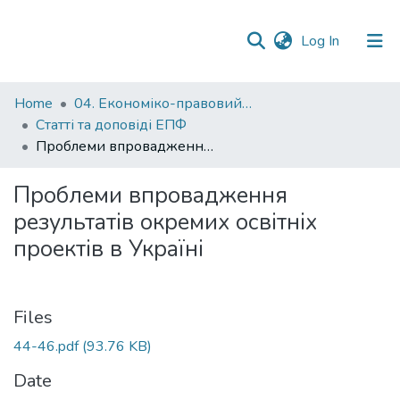
(current)
Log In
Communities
Home
04. Економіко-правовий факультет
&
Статті та доповіді ЕПФ
Collections
Проблеми впровадження результатів окремих освітніх проектів в Україні
All of DSpace
Проблеми впровадження
результатів окремих освітніх
Statistics
проектів в Україні
Files
44-46.pdf
(93.76 KB)
Date