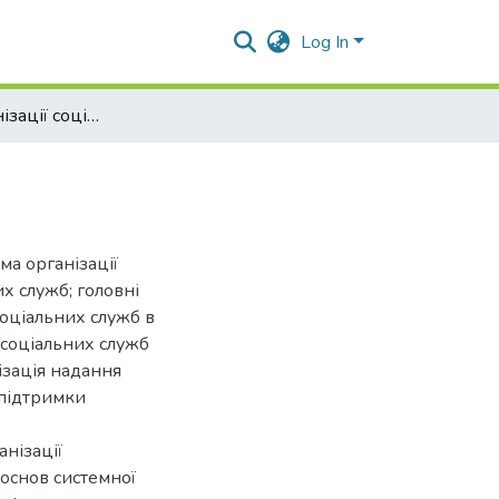
Log In
Система організації соціальних служб
а організації
х служб; головні
соціальних служб в
х соціальних служб
нізація надання
 підтримки
нізації
 основ системної