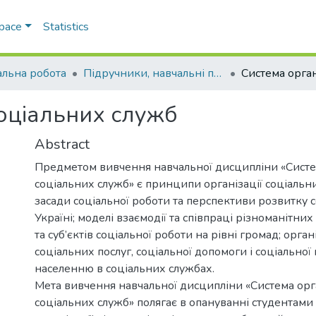
Space
Statistics
альна робота
Підручники, навчальні посібники та інші науково- та навчально-методичні праці ФПСР (Соціальна робота)
соціальних служб
Abstract
Предметом вивчення навчальної дисципліни «Систем
соціальних служб» є принципи організації соціальни
засади соціальної роботи та перспективи розвитку 
Україні; моделі взаємодії та співпраці різноманітни
та суб’єктів соціальної роботи на рівні громад; орга
соціальних послуг, соціальної допомоги і соціальної
населенню в соціальних службах.
Мета вивчення навчальної дисципліни «Система орга
соціальних служб» полягає в опануванні студентами