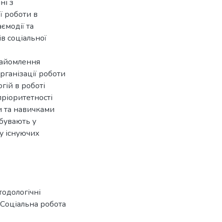
ні з
ї роботи в
ємодії та
ів соціальної
найомлення
рганізації роботи
гій в роботі
ріоритетності
и та навичками
бувають у
лу існуючих
одологічні
Соціальна робота