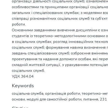
організації діяльності соціальних служб; ознайомлен
особливостями та принципами організації соціально
загальних і спеціалізованих службах; з моделями вза
співпраці різноманітних соціальних служб та суб’єкт
роботи.
Основними завданнями вивчення дисципліни є оз
студентів із теоретико-методологічними основами о
в соціальних службах; розгляд інноваційних техноло
соціальних служб; формування навика визначення п
завдань спеціалізованих служб; озброєння вмінням
проектування та надання допомоги особам, які пере
складній життєвій ситуації, з урахуванням потенціа
соціальних служб.
УДК 364.04
Keywords
соціальна служба
,
організація роботи
,
теоретико-мет
основи
,
модулі для самостійної роботи
,
питання
,
231 