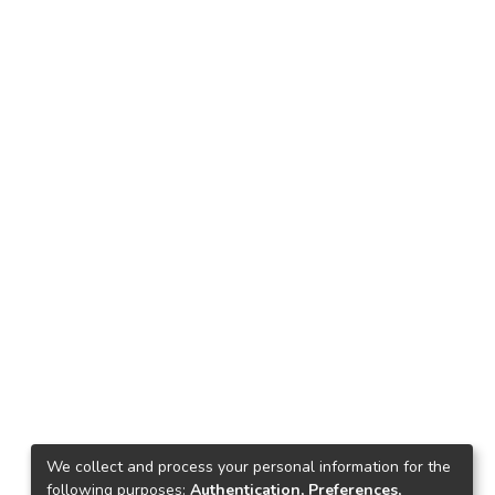
We collect and process your personal information for the
following purposes:
Authentication, Preferences,