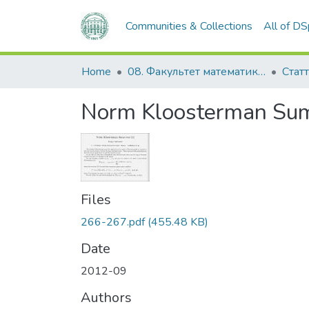
Communities & Collections
All of D
Home
08. Факультет математики, фізики та інформаційних технологій
Статт
Norm Kloosterman Sums
Files
266-267.pdf
(455.48 KB)
Date
2012-09
Authors