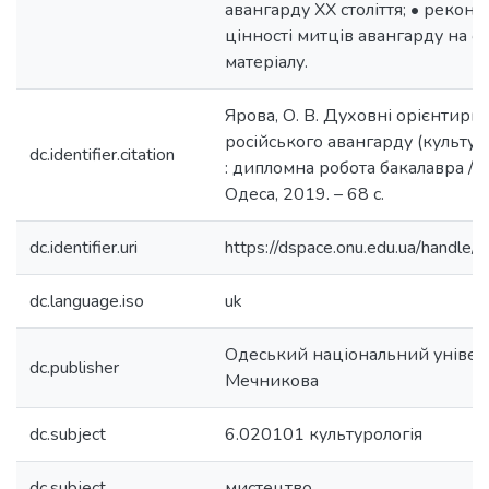
авангарду XX століття; • рекон
цінності митців авангарду на о
матеріалу.
Ярова, О. В. Духовні орієнтири
російського авангарду (культур
dc.identifier.citation
: дипломна робота бакалавра / О.
Одеса, 2019. – 68 с.
dc.identifier.uri
https://dspace.onu.edu.ua/hand
dc.language.iso
uk
Одеський національний університ
dc.publisher
Мечникова
dc.subject
6.020101 культурологія
dc.subject
мистецтво