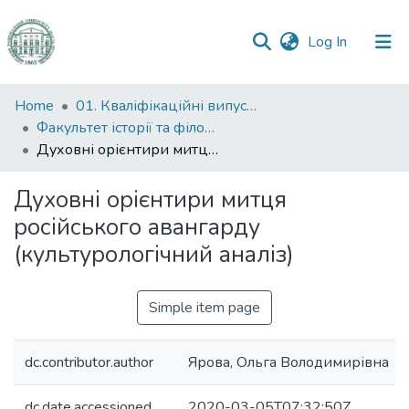
(current)
Log In
Communities
Home
01. Кваліфікаційні випускні роботи здобувачів вищої освіти
&
Факультет історії та філософії
Collections
Духовні орієнтири митця російського авангарду (культурологічний аналіз)
All of DSpace
Духовні орієнтири митця
російського авангарду
Statistics
(культурологічний аналіз)
Simple item page
dc.contributor.author
Ярова, Ольга Володимирівна
dc.date.accessioned
2020-03-05T07:32:50Z