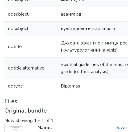
dc.subject
авангард
dc.subject
культурологічний аналіз
Духовні орієнтири митця росій
dc.title
(культурологічний аналіз)
Spiritual guidelines of the artist o
dc.title.alternative
garde (cultural analysis)
dc.type
Diplomas
Files
Original bundle
Now showing
1 - 1 of 1
Name:
Down