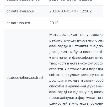
dc.date.available
2020-03-05T07:32:50Z
dc.date.issued
2019
Мета дослідження – упорядков
реконструкція духовних орієнт
авангарду XX століття. У відпов
дослідження були поставлені на
• визначити філософські виток
творчості в естетико-філософсь
століття; • встановити передумо
світогляді художників сучасного
dc.description.abstract
дослідити концептуальні особл
способів вираження духовних 
авангарді на відміну від класич
проаналізувати формування но
цінностей в мистецтві основни