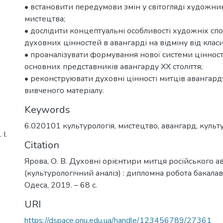
• встановити передумови змін у світогляді художник
мистецтва;
• дослідити концептуальні особливості художніх сп
духовних цінностей в авангарді на відміну від клас
• проаналізувати формування нової системи цінност
основних представників авангарду XX століття;
• реконструювати духовні цінності митців авангард
вивченого матеріалу.
Keywords
6.020101 культурологія
,
мистецтво
,
авангард
,
культ
І.
Citation
Ярова, О. В. Духовні орієнтири митця російського а
(культурологічний аналіз) : дипломна робота бакалавр
Одеса, 2019. – 68 с.
URI
https://dspace.onu.edu.ua/handle/123456789/27361