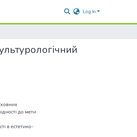
Log In
культурологічний
уховних
відності до мети
ті в естетико-