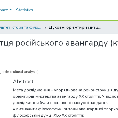
Space
Statistics
Факультет історії та філософії
Духовні орієнтири митця російського авангарду (культурологічний аналіз)
тця російського авангарду (
garde (cultural analysis)
Abstract
Мета дослідження – упорядкована реконструкція д
орієнтирів мистецтва авангарду XX століття. У відпо
дослідження були поставлені наступні завдання:
• визначити філософські витоки авангардної творчос
філософській думці ХІХ-XX століття;