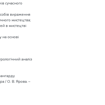
ів сучасного
особів вираження
ичного мистецтва;
ей в мистецтві
у на основі
урологічний аналіз
вангарду
а / О. В. Ярова. –