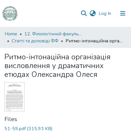
(current)
Log In
Communities
Home
12. Філологічний факультет
&
Статті та доповіді ФФ
Ритмо-інтонаційна організація висловлення у драматичних етюдах Олександра Олеся
Collections
Ритмо-інтонаційна організація
All of DSpace
висловлення у драматичних
етюдах Олександра Олеся
Statistics
Files
51-59.pdf
(315.93 KB)