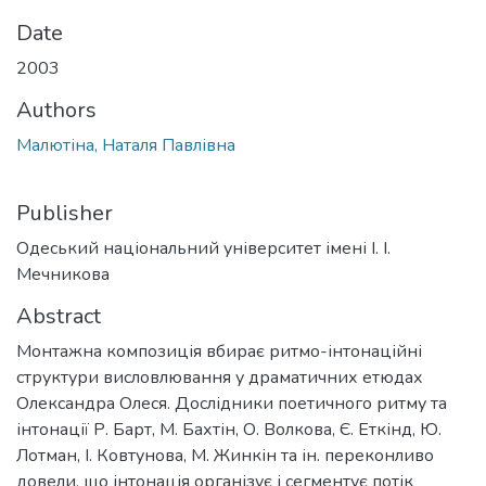
Date
2003
Authors
Малютіна, Наталя Павлівна
Publisher
Одеський національний університет імені І. І.
Мечникова
Abstract
Монтажна композиція вбирає ритмо-інтонаційні
структури висловлювання у драматичних етюдах
Олександра Олеся. Дослідники поетичного ритму та
інтонації Р. Барт, М. Бахтін, О. Волкова, Є. Еткінд, Ю.
Лотман, І. Ковтунова, М. Жинкін та ін. переконливо
довели, що інтонація організує і сегментує потік