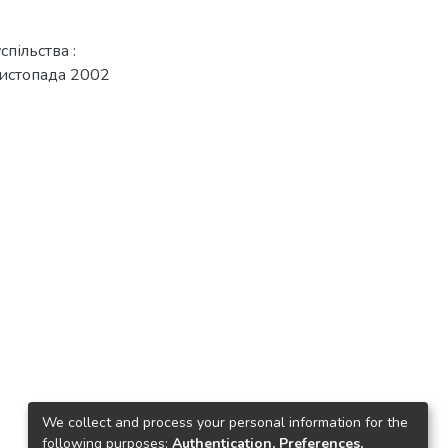
пільства :
 листопада 2002
We collect and process your personal information for the
following purposes:
Authentication, Preferences,