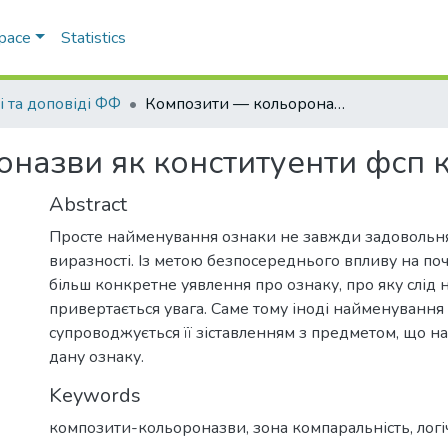
Space
Statistics
і та доповіді ФФ
Композити — кольороназви як конституенти фсп компаративності
назви як конституенти фсп 
Abstract
Просте найменування ознаки не завжди задовольн
виразності. Із метою безпосереднього впливу на по
більш конкретне уявлення про ознаку, про яку слід н
привертається увага. Саме тому іноді найменування
супроводжується її зіставленням з предметом, що н
дану ознаку.
Keywords
композити-кольороназви
,
зона компаральність
,
лог