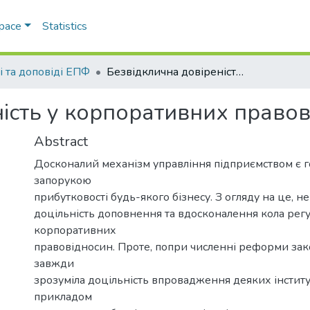
Space
Statistics
і та доповіді ЕПФ
Безвідклична довіреність у корпоративних правовідносинах
ність у корпоративних право
Abstract
Досконалий механізм управління підприємством є 
запорукою
прибутковості будь-якого бізнесу. З огляду на це, н
доцільність доповнення та вдосконалення кола регу
корпоративних
правовідносин. Проте, попри численні реформи зак
завжди
зрозуміла доцільність впровадження деяких інститу
прикладом