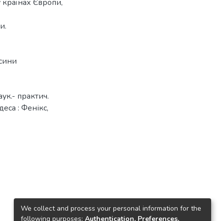
 країнах Європи,
и.
сини
аук.- практич.
еса : Фенікс,
We collect and process your personal information for the
following purposes:
Authentication, Preferences,