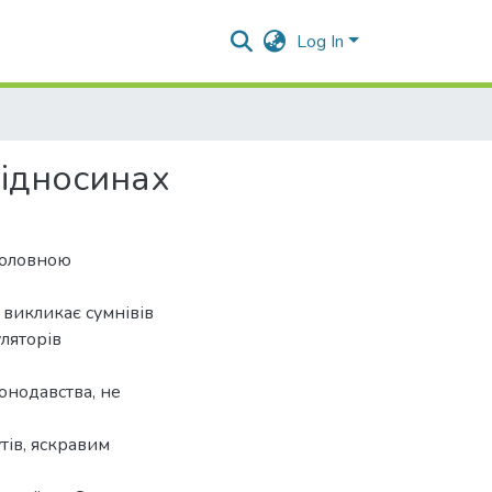
Log In
відносинах
головною
е викликає сумнівів
ляторів
онодавства, не
тів, яскравим