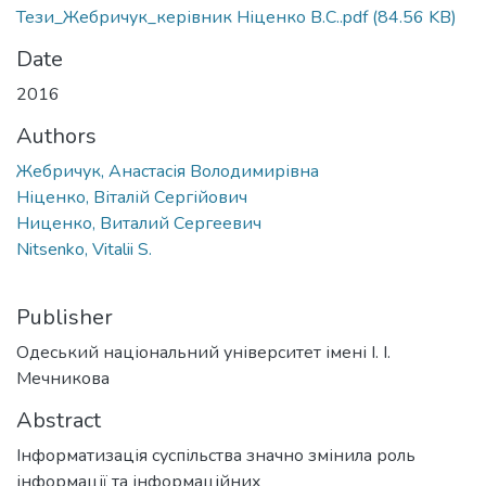
Тези_Жебричук_керівник Ніценко В.С..pdf
(84.56 KB)
Date
2016
Authors
Жебричук, Анастасія Володимирівна
Ніценко, Віталій Сергійович
Ниценко, Виталий Сергеевич
Nitsenko, Vitalii S.
Publisher
Одеський національний університет імені І. І.
Мечникова
Abstract
Інформатизація суспільства значно змінила роль
інформації та інформаційних