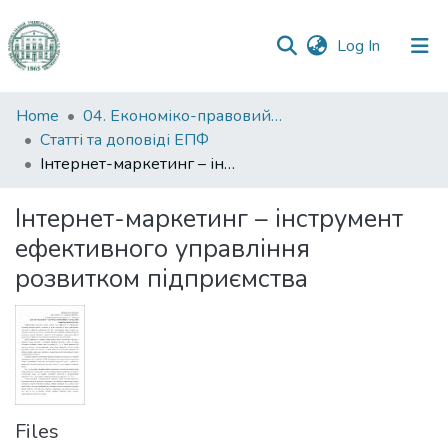
(current)
Log In
Communities
Home
04. Економіко-правовий факультет
&
Статті та доповіді ЕПФ
Collections
Інтернет-маркетинг – інструмент ефективного управління розвитком підприємства
All of DSpace
Інтернет-маркетинг – інструмент
ефективного управління
Statistics
розвитком підприємства
Files