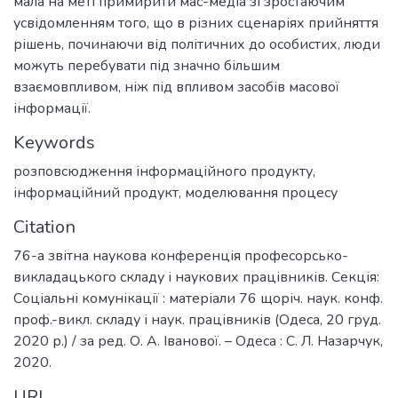
мала на меті примирити мас-медіа зі зростаючим
усвідомленням того, що в різних сценаріях прийняття
рішень, починаючи від політичних до особистих, люди
можуть перебувати під значно більшим
взаємовпливом, ніж під впливом засобів масової
інформації.
Keywords
розповсюдження інформаційного продукту
,
інформаційний продукт
,
моделювання процесу
Citation
76-а звітна наукова конференція професорсько-
викладацького складу і наукових працівників. Секція:
Соціальні комунікації : матеріали 76 щоріч. наук. конф.
проф.-викл. складу і наук. працівників (Одеса, 20 груд.
2020 р.) / за ред. О. А. Іванової. – Одеса : С. Л. Назарчук,
2020.
URI