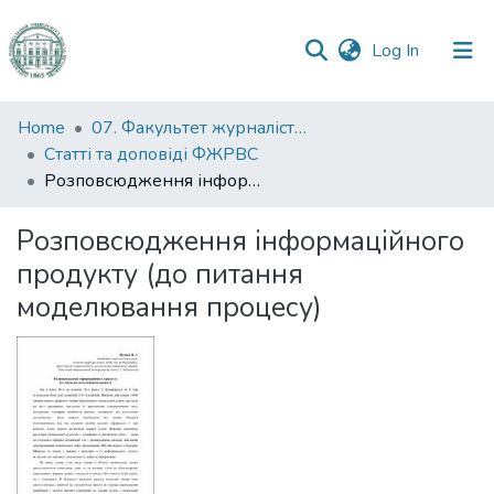
(current)
Log In
Communities
Home
07. Факультет журналістики, реклами та видавничої справи
&
Статті та доповіді ФЖРВС
Collections
Розповсюдження інформаційного продукту (до питання моделювання процесу)
All of DSpace
Розповсюдження інформаційного
продукту (до питання
Statistics
моделювання процесу)