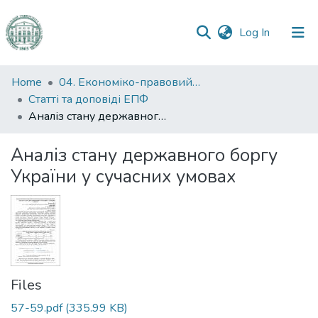
(current)
Log In
Communities
Home
04. Економіко-правовий факультет
&
Статті та доповіді ЕПФ
Collections
Аналіз стану державного боргу України у сучасних умовах
All of DSpace
Аналіз стану державного боргу
України у сучасних умовах
Statistics
Files
57-59.pdf
(335.99 KB)