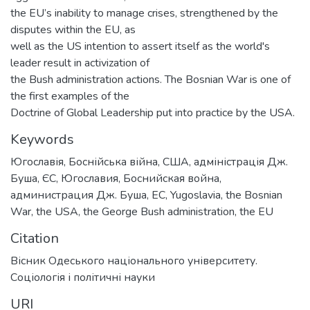
the EU’s inability to manage crises, strengthened by the
disputes within the EU, as
well as the US intention to assert itself as the world's
leader result in activization of
the Bush administration actions. The Bosnian War is one of
the first examples of the
Doctrine of Global Leadership put into practice by the USA.
Keywords
Югославія
,
Боснійська війна
,
США
,
адміністрація Дж.
Буша
,
ЄС
,
Югославия
,
Боснийская война
,
администрация Дж. Буша
,
ЕС
,
Yugoslavia
,
the Bosnian
War
,
the USA
,
the George Bush administration
,
the EU
Citation
Вісник Одеського національного університету.
Соціологія і політичні науки
URI