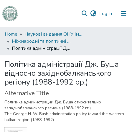
(current)
Log In
Communities
Home
Наукові видання ОНУ імені І. І. Мечникова
&
Міжнародні та політичні дослідження
Collections
Політика адміністрації Дж. Буша відносно західнобалканського регіону (1988-1992 рр.)
All of DSpace
Політика адміністрації Дж. Буша
відносно західнобалканського
Statistics
регіону (1988-1992 рр.)
Alternative Title
Политика администрации Дж. Буша относительно
западнобалканского региона (1988-1992 гг.)
The George H. W. Bush administration policy toward the western
balkan region (1988-1992)