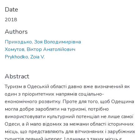
Date
2018
Authors
Приходько, Зоя Володимирівна
Хомутов, Вiктор Анатолiйович
Prykhodko, Zoia V.
Abstract
Туризм в Одеській області давно вже визначений як
один з пріоритетних напрямів соціально-
економічного розвитку. Проте для того, щоб Одещина
могла добре заробляти на туризмі, потрібно
використовувати культурний потенціал не лише самої
Одеси, а й мало відомих за межами області історичних
місць, що представляють для вітчизняних і зарубіжних
туристів певний інтерес. І одними з таких місць є