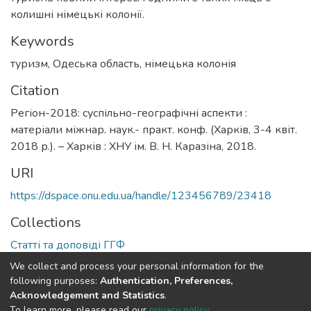
колишні німецькі колонії.
Keywords
туризм
,
Одеська область
,
німецька колонія
Citation
Регіон-2018: суспільно-географічні аспекти :
матеріали міжнар. наук.- практ. конф. (Харків, 3-4 квіт.
2018 р.). – Харків : ХНУ ім. В. Н. Каразіна, 2018.
URI
https://dspace.onu.edu.ua/handle/123456789/23418
Collections
Статті та доповіді ГГФ
We collect and process your personal information for the
Full item page
following purposes:
Authentication, Preferences,
Acknowledgement and Statistics
.
To learn more, please read our
privacy policy
.