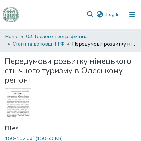
(current)
Log In
Communities
Home
03. Геолого-географічний факультет
&
Статті та доповіді ГГФ
Передумови розвитку німецького етнічного туризму в Одеському регіоні
Collections
Передумови розвитку німецького
All of DSpace
етнічного туризму в Одеському
регіоні
Statistics
Files
150-152.pdf
(150.69 KB)