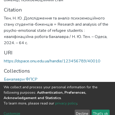
біженці
,
психоемоційний стан
Citation
Тен, Н. Ю. Долслідження та аналіз психоемоційного
стану студентів-біженців = Research and analysis of the
psycho-emotional state of refugee students :
кваліфікаційна робота бакалавра / Н. Ю. Тен. – Одеса,
2024. – 64 с.
URI
https://dspace.onu.edu.ua/handle/123456789/40010
Collections
Бакалаври ФПСР
We collect and process your personal information for the
Full item page
following purposes:
Authentication, Preferences,
Acknowledgement and Statistics
.
To learn more, please read our
privacy policy
.
DSpace software
copyright © 2009-2026
LYRASIS
Cookie
Privacy
End User
Send
Customize
Decline
That's ok