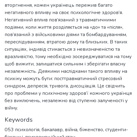
вторгнення, кожен українець пережив багато
негативного впливу на своє психологічне здоров’я.
Негативний вплив пов’язаний з травматичними
подіями, коли життя розділяється на «до» та «після»,
пов’язаний з військовими діями та бомбардуванням,
переслідуванням, втратою дому та близьких. В таких
ситуаціях, індивід стикається з невизначеністю та
вразливістю, тому необхідно зосереджуватися на тому
щоб вижити, залишатися сильним і зберігати власну
незалежність. Деякими наслідками такого впливу на
психіку можуть бути: посттравматичний стресовий
синдром, депресія, тривога, дисоціація. Це свідчить
про проблеми у психічному здоров’ї кожного українця
без виключень, незалежно від ступеню залученості у
війну.
Keywords
053 психологія
,
бакалавр
,
війна
,
біженство
,
студенти-