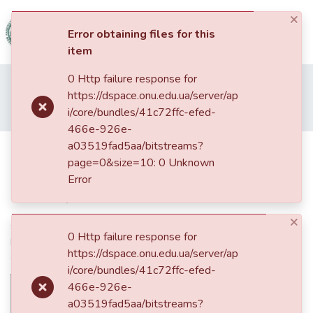
×
(current)
Log In
Error obtaining files for this
item
Communities
0 Http failure response for
Home
01. Кваліфікаційні випускні роботи здобувачів вищої освіти
&
https://dspace.onu.edu.ua/server/ap
Факультет психології та соціальної роботи
Бакалаври ФПСР
Collections
i/core/bundles/41c72ffc-efed-
Долслідження та аналіз психоемоційного стану студентів-біженців
466e-926e-
All of DSpace
a03519fad5aa/bitstreams?
Долслідження та аналіз
page=0&size=10: 0 Unknown
психоемоційного стану студентів-
Statistics
Error
біженців
×
Alternative Title
0 Http failure response for
Research and analysis of the psycho-emotional state of refugee
https://dspace.onu.edu.ua/server/ap
students
i/core/bundles/41c72ffc-efed-
466e-926e-
a03519fad5aa/bitstreams?