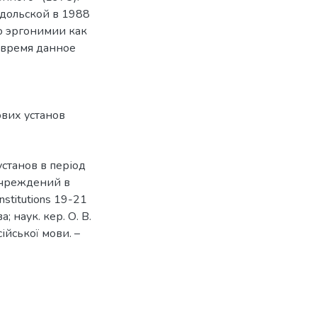
дольской в 1988
по эргонимии как
 время данное
вих установ
станов в період
учреждений в
institutions 19-21
; наук. кер. О. В.
сійської мови. –