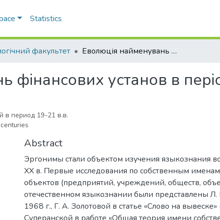
Space
Statistics
логічний факультет
Еволюція найменувань фінансових установ в період 19-21 ст.
 фінансових установ в періо
в период 19-21 в.в.
 centuries
Abstract
Эргонимы стали объектом изучения языкознания в
XX в. Первые исследования по собственным имена
объектов (предприятий, учреждений, обществ, объед
отечественном языкознании были представлены Л.
1968 г., Г. А. Золотовой в статье «Слово на вывеске» (
Суперанской в работе «Общая теория имени собстве