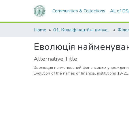
Communities & Collections
All of D
Home
01. Кваліфікаційні випускні роботи здобувачів вищої освіти
Філо
Еволюція найменувань
Alternative Title
Эволюция наименований финансовых учреждений 
Evolution of the names of financial institutions 19-21