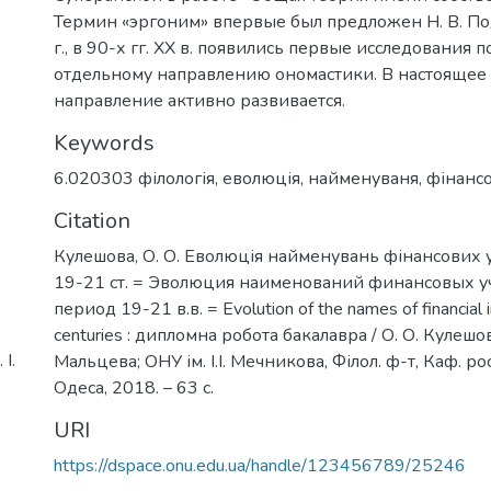
Термин «эргоним» впервые был предложен Н. В. По
г., в 90-х гг. XX в. появились первые исследования 
отдельному направлению ономастики. В настоящее
направление активно развивается.
Keywords
6.020303 філологія
,
еволюція
,
найменуваня
,
фінансо
Citation
Кулешова, О. О. Еволюція найменувань фінансових у
19-21 ст. = Эволюция наименований финансовых 
период 19-21 в.в. = Evolution of the names of financial 
centuries : дипломна робота бакалавра / О. О. Кулешова
І.
Мальцева; ОНУ ім. І.І. Мечникова, Філол. ф-т, Каф. ро
Одеса, 2018. – 63 с.
URI
https://dspace.onu.edu.ua/handle/123456789/25246