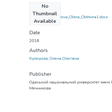
No
Files
Thumbnail
6.020303_Kuleshova_Olena_Olehivna1.docx
Available
(39.34 KB)
Date
2018
Authors
Кулешова, Олена Олегівна
Publisher
Одеський національний університет імені І. 
Мечникова