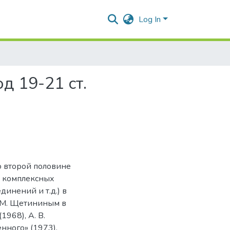
Log In
д 19-21 ст.
о второй половине
м комплексных
инений и т.д.) в
 M. Щетининым в
1968), A. B.
нного» (1973).