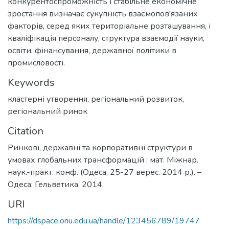
конкурентоспроможність і стабільне економічне
зростання визначає сукупність взаємопов'язаних
факторів, серед яких територіальне розташування, і
кваліфікація персоналу, структура взаємодії науки,
освіти, фінансування, державної політики в
промисловості.
Keywords
кластерні утворення
,
регіональний розвиток
,
регіональний ринок
Citation
Ринкові, державні та корпоративні структури в
умовах глобальних трансформацій : мат. Міжнар.
наук.-практ. конф. (Одеса, 25-27 верес. 2014 р.). –
Одеса: Гельветика, 2014.
URI
https://dspace.onu.edu.ua/handle/123456789/19747