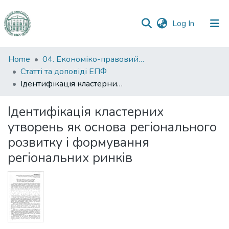
(current)
Log In
Communities
Home
04. Економіко-правовий факультет
&
Статті та доповіді ЕПФ
Collections
Ідентифікація кластерних утворень як основа регіонального розвитку і формування регіональних ринків
All of DSpace
Ідентифікація кластерних
утворень як основа регіонального
Statistics
розвитку і формування
регіональних ринків