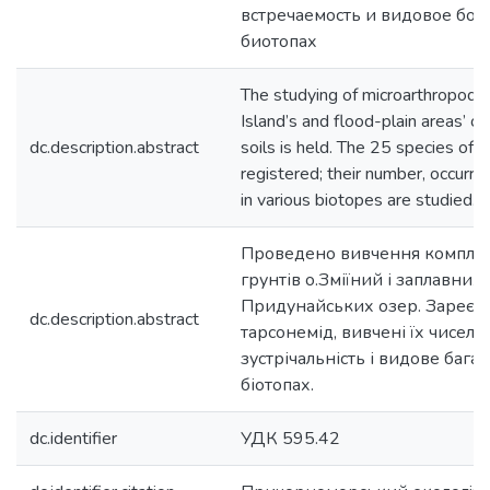
встречаемость и видовое бог
биотопах
The studying of microarthropods
Island’s and flood-plain areas’ 
dc.description.abstract
soils is held. The 25 species of
registered; their number, occurre
in various biotopes are studied.
Проведено вивчення комплек
грунтів о.Зміїний і заплавних
Придунайських озер. Зареєст
dc.description.abstract
тарсонемід, вивчені їх чисельн
зустрічальність і видове багат
біотопах.
dc.identifier
УДК 595.42