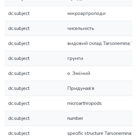
dc.subject
мікроартроподи
dc.subject
чисельність
dc.subject
видовий склад Tarsonemina: T
dc.subject
грунти
dc.subject
о. Зміїний
dc.subject
Придунав’я
dc.subject
microarthropods
dc.subject
number
dc.subject
specific structure Tarsonemina: 