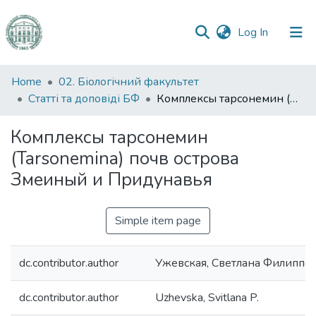
(current)
Log In
Communities
Home
02. Біологічний факультет
&
Статті та доповіді БФ
Комплексы тарсонемин (Tarsonemina) почв острова Змеиный и Придунавья
Collections
Комплексы тарсонемин
All of DSpace
(Tarsonemina) почв острова
Змеиный и Придунавья
Statistics
Simple item page
dc.contributor.author
Ужевская, Светлана Филиппо
dc.contributor.author
Uzhevska, Svitlana P.