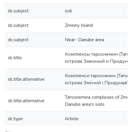
dc.subject
soil
dc.subject
Zmeiny Island
dc.subject
Near- Danube area
Комплексы тарсонемин (Tarso
dc.title
острова Змеиный и Придуна
Комплекси тароснемін (Tarson
dc.title.alternative
острова Зміїний і Придунав’я
Tarsonemina complexes of Zmein
dc.title.alternative
Danube area’s soils
dc.type
Article