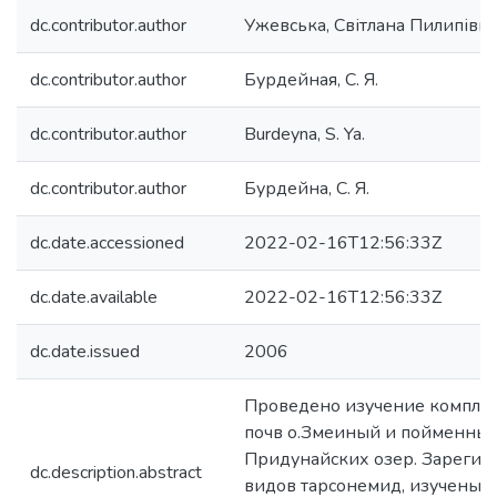
dc.contributor.author
Ужевська, Світлана Пилипівн
dc.contributor.author
Бурдейная, С. Я.
dc.contributor.author
Burdeyna, S. Ya.
dc.contributor.author
Бурдейна, С. Я.
dc.date.accessioned
2022-02-16T12:56:33Z
dc.date.available
2022-02-16T12:56:33Z
dc.date.issued
2006
Проведено изучение компле
почв о.Змеиный и пойменных
Придунайских озер. Зарегис
dc.description.abstract
видов тарсонемид, изучены и