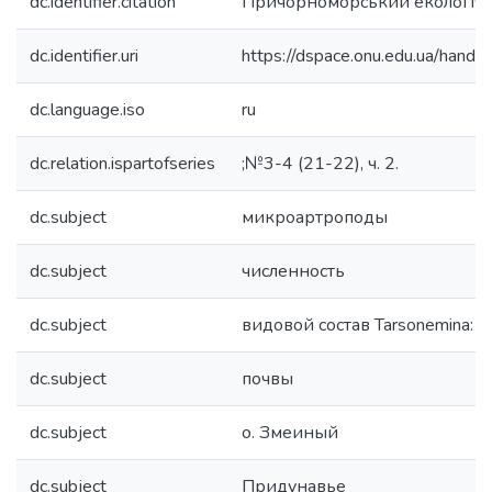
dc.identifier.citation
Причорноморський екологіч
dc.identifier.uri
https://dspace.onu.edu.ua/han
dc.language.iso
ru
dc.relation.ispartofseries
;№3-4 (21-22), ч. 2.
dc.subject
микроартроподы
dc.subject
численность
dc.subject
видовой состав Tarsonemina: T
dc.subject
почвы
dc.subject
о. Змеиный
dc.subject
Придунавье