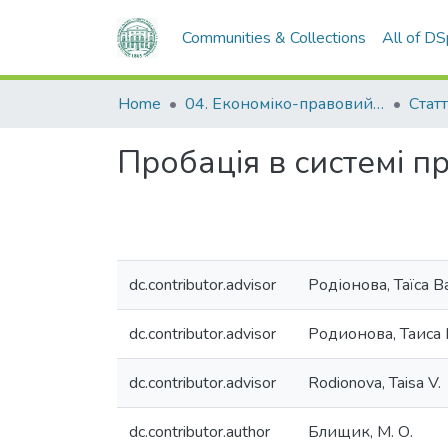
Communities & Collections
All of D
Home
04. Економіко-правовий факультет
Статт
Пробація в системі п
dc.contributor.advisor
Родіонова, Таїса В
dc.contributor.advisor
Родионова, Таиса
dc.contributor.advisor
Rodionova, Taisa V.
dc.contributor.author
Блищик, М. О.