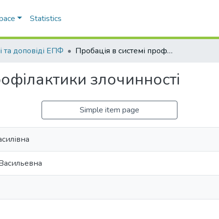
Space
Statistics
і та доповіді ЕПФ
Пробація в системі профілактики злочинності
рофілактики злочинності
Simple item page
асилівна
 Васильевна