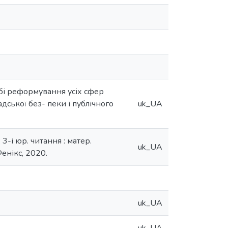
бі реформування усіх сфер
дської без- пеки і публічного
uk_UA
3-і юр. читання : матер.
uk_UA
Фенікс, 2020.
uk_UA