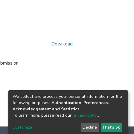
Download
ubmission
We collect and process your personal information for the
following purposes:
Authentication, Preferences,
Acknowledgement and Statistics
.
To learn more, please read our
privacy policy
.
Customize
Decline
That's ok