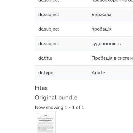
dc.subject
правоохоронна с
dc.subject
держава
dc.subject
пробація
dc.subject
судочинність
dc.title
Пробація в систем
dc.type
Article
Files
Original bundle
Now showing
1 - 1 of 1