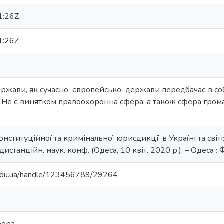
1:26Z
1:26Z
ржави, як сучасної європейської держави передбачає в со
. Не є винятком правоохоронна сфера, а також сфера грома
ституційної та кримінальної юрисдикції в Україні та світі: 
дистанційн. наук. конф. (Одеса, 10 квіт. 2020 р.). – Одеса : 
u.edu.ua/handle/123456789/29264