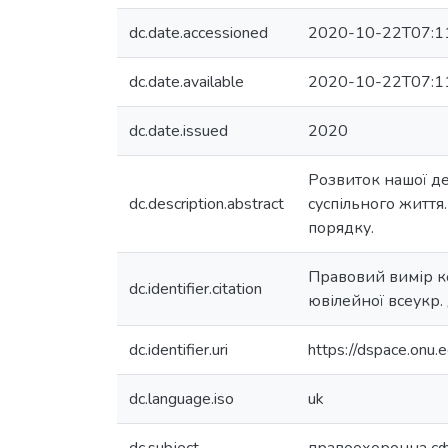
dc.date.accessioned
2020-10-22T07:1
dc.date.available
2020-10-22T07:1
dc.date.issued
2020
Розвиток нашої де
dc.description.abstract
суспільного життя
порядку.
Правовий вимір кон
dc.identifier.citation
ювілейної всеукр. 
dc.identifier.uri
https://dspace.on
dc.language.iso
uk