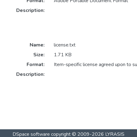
Format:
Adobe Portable Document Format
Description:
Name:
license.txt
Size:
1.71 KB
Format:
Item-specific license agreed upon to s
Description:
DSpace software
copyright © 2009-2026
LYRASIS