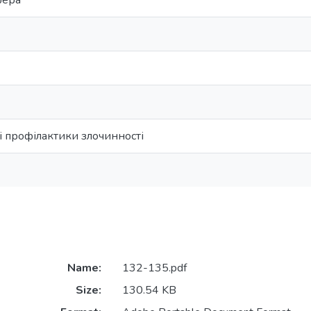
фера
і профілактики злочинності
Name:
132-135.pdf
Size:
130.54 KB