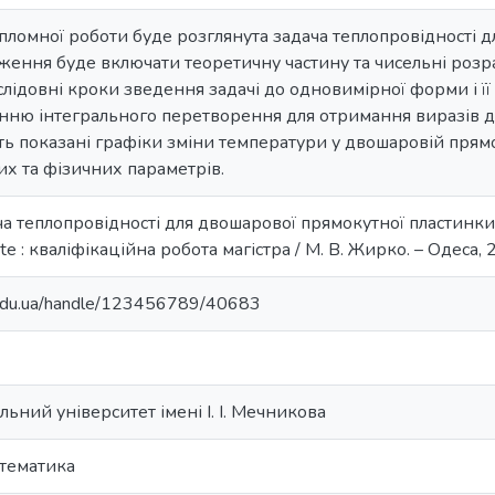
пломної роботи буде розглянута задача теплопровідності 
ження буде включати теоретичну частину та чисельні розра
слідовні кроки зведення задачі до одновимірної форми і її
нню інтегрального перетворення для отримання виразів д
ь показані графіки зміни температури у двошаровій прямо
х та фізичних параметрів.
а теплопровідності для двошарової прямокутної пластинки =
late : кваліфікаційна робота магістра / М. В. Жирко. – Одеса, 2
u.edu.ua/handle/123456789/40683
ьний університет імені І. І. Мечникова
тематика