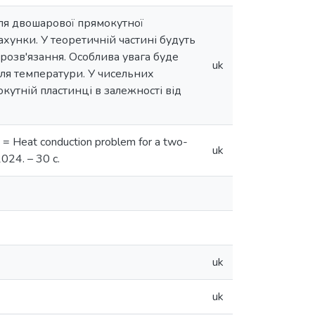
для двошарової прямокутної
хунки. У теоретичній частині будуть
 розв'язання. Особлива увага буде
uk
ля температури. У чисельних
кутній пластинці в залежності від
 Heat conduction problem for a two-
uk
024. – 30 с.
uk
uk