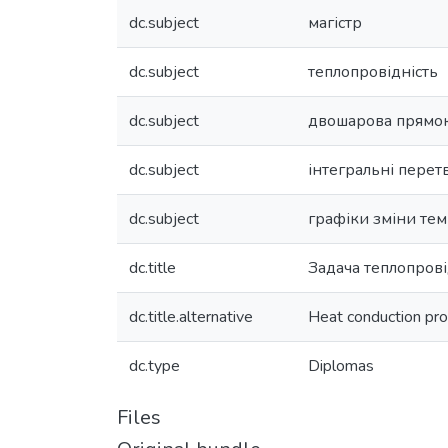
dc.subject
магістр
dc.subject
теплопровідність
dc.subject
двошарова прямок
dc.subject
інтегральні пере
dc.subject
графіки зміни те
dc.title
Задача теплопрові
dc.title.alternative
Heat conduction pro
dc.type
Diplomas
Files