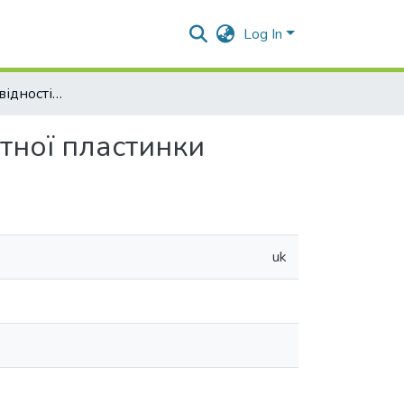
Log In
Задача теплопровідності для двошарової прямокутної пластинки
тної пластинки
uk