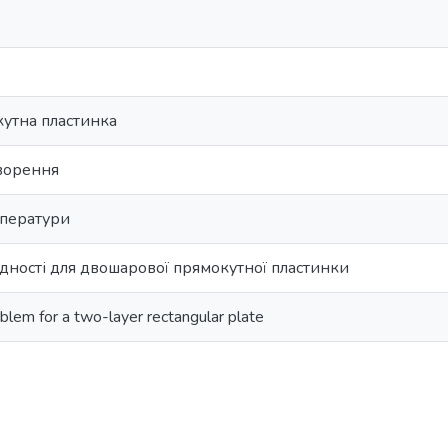
утна пластинка
творення
мператури
дності для двошарової прямокутної пластинки
blem for a two-layer rectangular plate