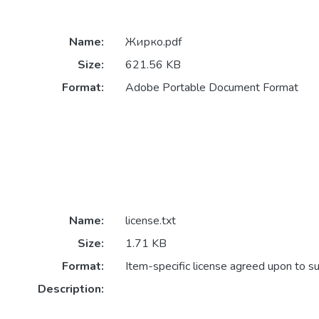
Name:
Жирко.pdf
Size:
621.56 KB
Format:
Adobe Portable Document Format
Name:
license.txt
Size:
1.71 KB
Format:
Item-specific license agreed upon to s
Description: