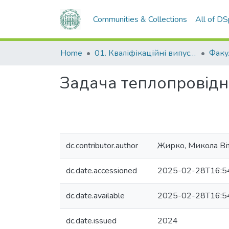
Communities & Collections
All of D
Home
01. Кваліфікаційні випускні роботи здобувачів вищої освіти
Задача теплопровідн
dc.contributor.author
Жирко, Микола Ві
dc.date.accessioned
2025-02-28T16:5
dc.date.available
2025-02-28T16:5
dc.date.issued
2024