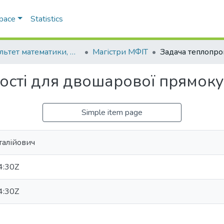
Space
Statistics
Факультет математики, фізики та інформаційних технологій
Магістри МФІТ
ості для двошарової прямоку
Simple item page
талійович
4:30Z
4:30Z