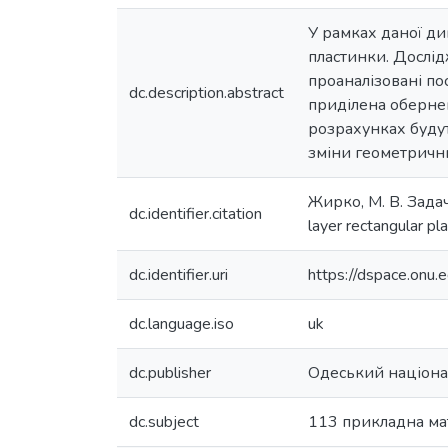
У рамках даної ди
пластинки. Дослід
проаналізовані по
dc.description.abstract
приділена оберне
розрахунках будут
зміни геометрични
Жирко, М. В. Задач
dc.identifier.citation
layer rectangular p
dc.identifier.uri
https://dspace.on
dc.language.iso
uk
dc.publisher
Одеський націонал
dc.subject
113 прикладна ма