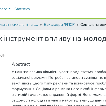
Space
Statistics
Факультет психології та соціальної роботи
Бакалаври ФПСР
к інструмент впливу на моло
outh
Abstract
У наш час велика кількість уваги приділяється проб
соціальної реклами. Потреба постанови суспільних 
важливість цього типу реклами та встановлює пробл
формування. Соціальна реклама несе в собі інформ
в стислій і художньо вираженій формі. Вона може 
свідомості молоді та її уваги найбільш значущі дані і
наявні в суспільстві проблеми. Вона звернена в цілому