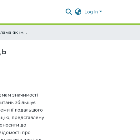
Log In
Соціальна реклама як інструмент впливу на молодь
дь
лемам значимості
питань збільшує
еми її подальшого
ацію, представлену
доносити до
 відомості про
 до всіх, так і до