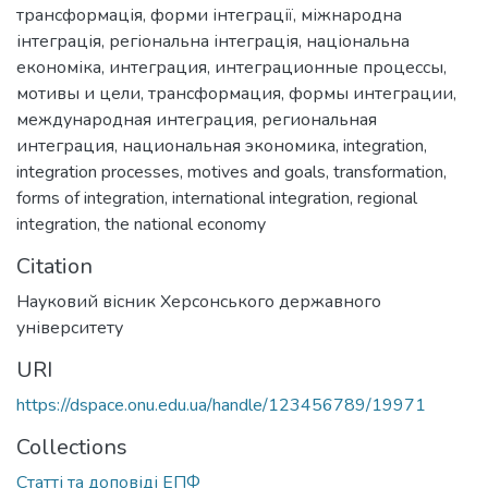
трансформація
,
форми інтеграції
,
міжнародна
інтеграція
,
регіональна інтеграція
,
національна
економіка
,
интеграция
,
интеграционные процессы
,
мотивы и цели
,
трансформация
,
формы интеграции
,
международная интеграция
,
региональная
интеграция
,
национальная экономика
,
integration
,
integration processes
,
motives and goals
,
transformation
,
forms of integration
,
international integration
,
regional
integration
,
the national economy
Citation
Науковий вісник Херсонського державного
університету
URI
https://dspace.onu.edu.ua/handle/123456789/19971
Collections
Статті та доповіді ЕПФ