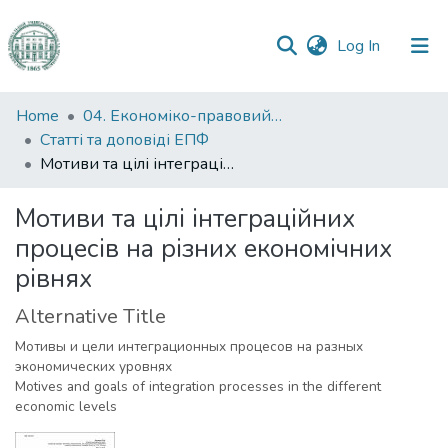
(current)
Log In
Communities
Home
04. Економіко-правовий факультет
&
Статті та доповіді ЕПФ
Collections
Мотиви та цілі інтеграційних процесів на різних економічних рівнях
All of DSpace
Мотиви та цілі інтеграційних
процесів на різних економічних
Statistics
рівнях
Alternative Title
Мотивы и цели интеграционных процесов на разных
экономических уровнях
Motives and goals of integration processes in the different
economic levels