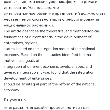
разных экономических уровнях, формы и рычаги
интеграции. Установлено, что
интеграционное развитие предприятий должно стать
неотъемлемой составной частью реформирования
национальной экономики.
The article describes the theoretical and methodological
foundations of current trends in the development of
enterprises, regions,
states, based on the integration model of the national
economy. Based on these studies identified the main
motives and goals of
integration at different economic levels, shapes, and
leverage integration. It was found that the integration
development of enterprises,
should be an integral part of the reform of the national
economy.
Keywords
інтеграція
,
інтеграційні процеси
,
мотиви і цілі
,