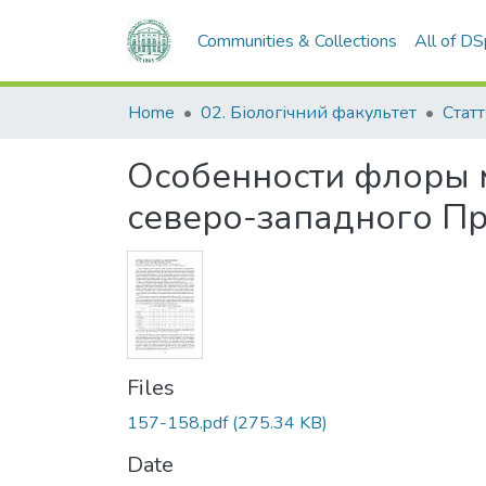
Communities & Collections
All of D
Home
02. Біологічний факультет
Статт
Особенности флоры 
северо-западного П
Files
157-158.pdf
(275.34 KB)
Date