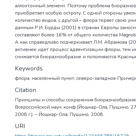
аллохтонный элемент. Поэтому проблема биоразно
приобретает особую остроту. С одной стороны увел
количество видов, с другой – флора теряет свою ун
данным Р.И. Бурды (2001) в странах Европы занос
составляют более 16% от общего количества Magnoli
А как справедливо подчеркивает Л.М. Абрамова (20
активнее идет процесс адвентизации флоры, тем 
снижается биоразнообразие и пополняются Красные
Keywords
флора
,
населённый пункт
,
северо-западное Приче
Citation
Принципы и способы сохранения биоразнообразия: м
Всероссийской науч. конф.(Йошкар-Ола, Пущино, 27 
2008 г.). – Йошкар-Ола; Пущино, 2008.
URI
https://dspace.onu.edu.ua/handle/123456789/19229