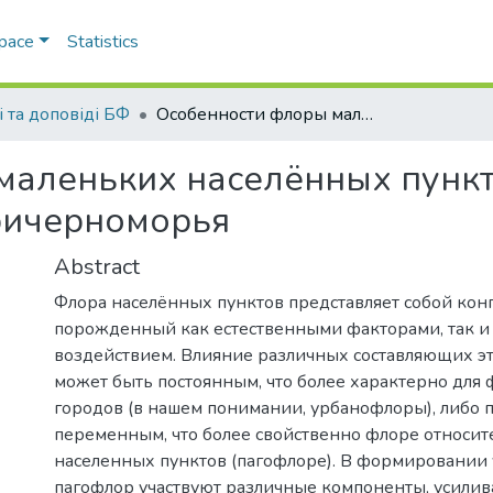
Space
Statistics
і та доповіді БФ
Особенности флоры маленьких населённых пунктов в условиях северо-западного Причерноморья
маленьких населённых пункт
ричерноморья
Abstract
Флора населённых пунктов представляет собой кон
порожденный как естественными факторами, так 
воздействием. Влияние различных составляющих эт
может быть постоянным, что более характерно для
городов (в нашем понимании, урбанофлоры), либо
переменным, что более свойственно флоре относи
населенных пунктов (пагофлоре). В формировании 
пагофлор участвуют различные компоненты, усили