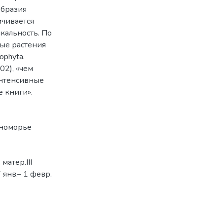
образия
ичивается
икальность. По
ные растения
ophyta.
02), «чем
интенсивные
 книги».
рноморье
атер.III
янв.– 1 февр.