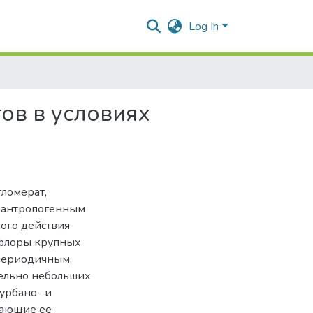
Log In
ов в условиях
гломерат,
и антропогенным
ого действия
 флоры крупных
 периодичным,
тельно небольших
урбано- и
вающие ее