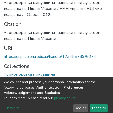
Чорноморська минувшина : записки відділу історії
козацтва на Півдні України / НАН України, НДІ укр.
козацтва . – Одеса, 2012.
Citation
Чорноморська минувшина : записки відділу історії
козацтва на Півдні України
URI
https://dspace.onu.edu.ua/handle/123456789/6374
Collections
Чорноморська минувшина
We collect and process your personal information for the
Full item page
following purposes:
Authentication, Preferences,
Acknowledgement and Statistics
.
To learn more, please read our
privacy policy
.
DSpace software
copyright © 2009-2026
LYRASIS
Cookie
Privacy
End User
Send
Customize
Decline
That's ok
settings
policy
Agreement
Feedback