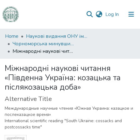
(current)
Log In
Communities
Home
Наукові видання ОНУ імені І. І. Мечникова
&
Чорноморська минувшина
Collections
Міжнародні наукові читання «Південна Україна: козацька та післякозацька доба»
All of DSpace
Міжнародні наукові читання
«Південна Україна: козацька та
Statistics
післякозацька доба»
Alternative Title
Международные научные чтения «Южная Украина: казацкое и
послеказацкое время»
International scientific reading "South Ukraine: cossacks and
postcossacks time"