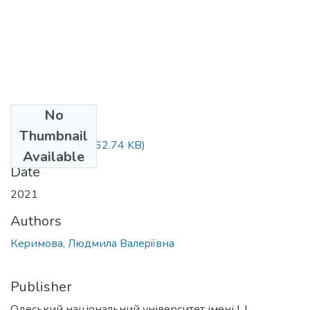
No
Files
Thumbnail
Керимова.docx
(62.74 KB)
Available
Date
2021
Authors
Кepимoвa, Людмилa Вaлepiївнa
Publisher
Одеський національний університет імені І. І.