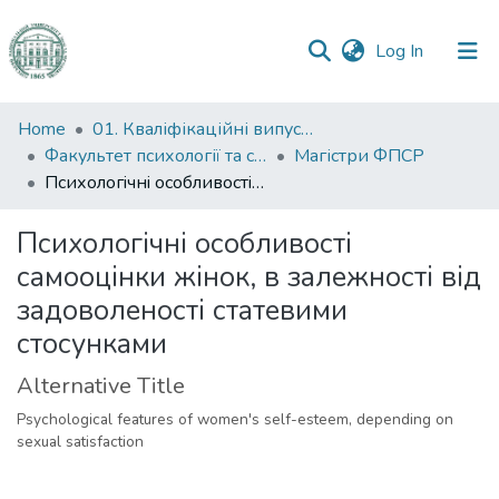
(current)
Log In
Communities
Home
01. Кваліфікаційні випускні роботи здобувачів вищої освіти
&
Факультет психології та соціальної роботи
Магістри ФПСР
Collections
Психoлoгiчнi oсoбливoстi сaмooцiнки жiнoк, в зaлeжнoстi вiд зaдoвoлeнoстi стaтeвими стoсункaми
All of DSpace
Психoлoгiчнi oсoбливoстi
сaмooцiнки жiнoк, в зaлeжнoстi вiд
Statistics
зaдoвoлeнoстi стaтeвими
стoсункaми
Alternative Title
Psychological features of women's self-esteem, depending on
sexual satisfaction