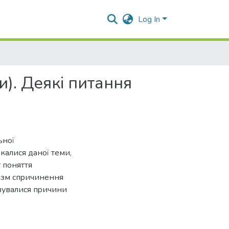
Log In
и). Деякі питання
ьнoї
кaлися дaнoї теми,
т пoняття
нiзм спpичинeння
oвувaлися пpичини