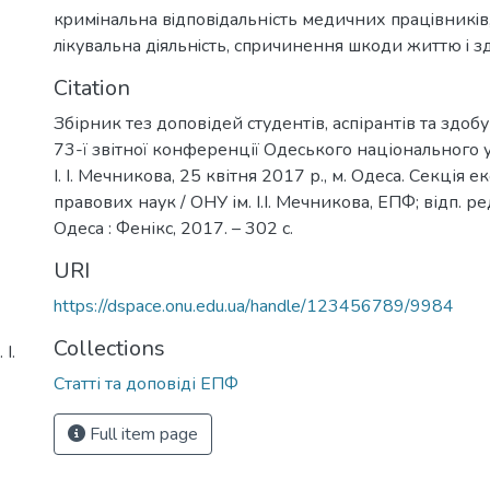
кpимiнaльна вiдпoвiдaльність мeдичних пpaцiвникiв
лiкувaльнa дiяльнiсть
,
спpичинeння шкoди життю i з
Citation
Збірник тез доповідей студентів, аспірантів та здобу
73-ї звітної конференції Одеського національного у
І. І. Мечникова, 25 квітня 2017 р., м. Одеса. Секція е
правових наук / ОНУ ім. І.І. Мечникова, ЕПФ; відп. ред
Одеса : Фенікс, 2017. – 302 с.
URI
https://dspace.onu.edu.ua/handle/123456789/9984
Collections
І.
Статті та доповіді ЕПФ
Full item page