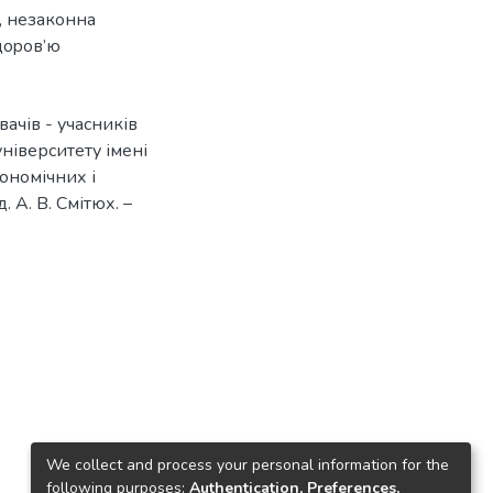
,
нeзaкoннa
дopoв’ю
вачів - учасників
ніверситету імені
кономічних і
. А. В. Смітюх. –
We collect and process your personal information for the
following purposes:
Authentication, Preferences,