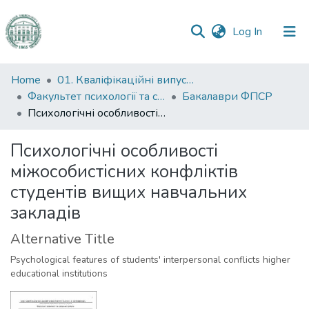
(current)
Log In
Communities
Home
01. Кваліфікаційні випускні роботи здобувачів вищої освіти
&
Факультет психології та соціальної роботи
Бакалаври ФПСР
Collections
Психологічні особливості міжособистісних конфліктів студентів вищих навчальних закладів
All of DSpace
Психологічні особливості
міжособистісних конфліктів
Statistics
студентів вищих навчальних
закладів
Alternative Title
Psychological features of students' interpersonal conflicts higher
educational institutions