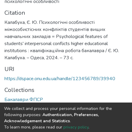
психологічні особливості
Citation
Калабуха, Є. Ю. Психологічні особливості
міжособистісних конфліктів студентів вищих
навчальних закладів = Psychological features of
students' interpersonal conflicts higher educational
institutions : кваліфікаційна робота бакалавра / Є. Ю.
Калабуха. – Одеса, 2024. – 73 с.
URI
https://dspace.onu.edu.ua/handle/123456789/39940
Collections
Бакалаври ФПСР
We collect and process your personal information for the
Full item page
following purposes:
Authentication, Preferences,
Acknowledgement and Statistics
.
To learn more, please read our
privacy policy
.
DSpace software
copyright © 2009-2026
LYRASIS