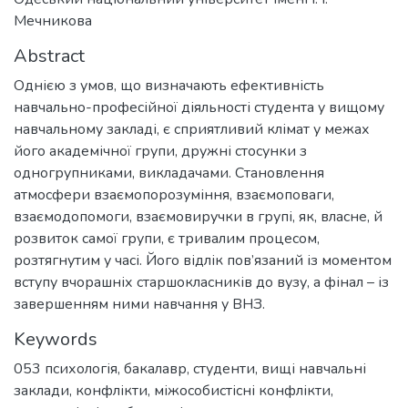
Мечникова
Abstract
Однією з умов, що визначають ефективність
навчально-професійної діяльності студента у вищому
навчальному закладі, є сприятливий клімат у межах
його академічної групи, дружні стосунки з
одногрупниками, викладачами. Становлення
атмосфери взаємопорозуміння, взаємоповаги,
взаємодопомоги, взаємовиручки в групі, як, власне, й
розвиток самої групи, є тривалим процесом,
розтягнутим у часі. Його відлік пов’язаний із моментом
вступу вчорашніх старшокласників до вузу, а фінал – із
завершенням ними навчання у ВНЗ.
Keywords
053 психологія
,
бакалавр
,
студенти
,
вищі навчальні
заклади
,
конфлікти
,
міжособистісні конфлікти
,