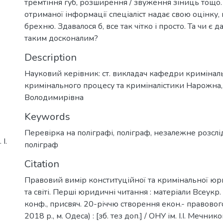
тремтіння губ, розширення / звуження зіниць тощо. 
отриманої інформації спеціаліст надає свою оцінку
брехню. Здавалося б, все так чітко і просто. Та чи є 
таким досконалим?
Description
Науковий керівник: ст. викладач кафедри кримінал
кримінального процесу та криміналістики Нарожна
Володимирівна
Keywords
Перевірка на поліграфі
,
поліграф
,
незалежне розслі
І.
поліграф
Citation
Правовий вимір конституційної та кримінальної юри
та світі. Перші юридичні читання : матеріали Всеукр
конф., присвяч. 20-річчю створення екон.- правового 
2018 р., м. Одеса) : [зб. тез доп.] / ОНУ ім. І.І. Мечнико