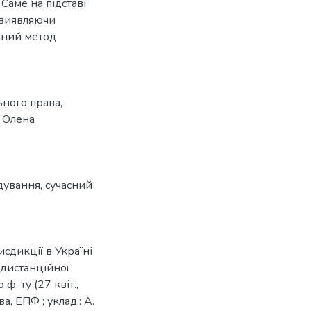
Саме на підставі
, виявляючи
даний метод
ьного права,
, Олена
дування
,
сучасний
сдикції в Україні
. дистанційної
ф-ту (27 квіт.,
ва, ЕПФ ; уклад.: А.