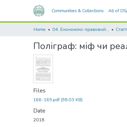
Communities & Collections
All of D
Home
04. Економіко-правовий факультет
Статт
Полiграф: мiф чи реа
Files
166-169.pdf
(98.03 KB)
Date
2018