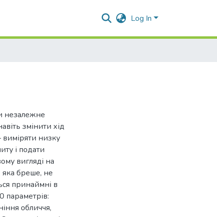
Log In
ти незалежне
авіть змінити хід
– виміряти низку
иту і подати
ому вигляді на
 яка бреше, не
ься принаймні в
0 параметрів:
ніння обличчя,