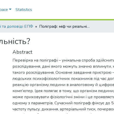
Space
Statistics
і та доповіді ЕПФ
Полiграф: мiф чи реальнiсть?
льнiсть?
Abstract
Перевірка на поліграфі – унікальна спроба здійсни
розслідування, дані якого можуть значно вплинути, н
такого розслідування. Основне завдання пристрою 
людських психофізіологічних показників під час доп
реакцію організму людини в аналоговому й цифров
комп’ютер. Iдея полягає в тому, що організм людини,
може приховувати фізіологічні зміни і це проявляєт
одному з параметрів. Сучасний поліграф фіксує до 5
частоту пульсу, дихання, артеріальний тиск, почерво