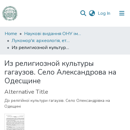
(current)
Log In
Communities
Home
Наукові видання ОНУ імені І. І. Мечникова
&
Лукомор'я: археологія, етнологія, історія Північно-Західного Причорномор'я
Collections
Из религиозной культуры гагаузов. Село Александрова на Одесщине
All of DSpace
Из религиозной культуры
гагаузов. Село Александрова на
Statistics
Одесщине
Alternative Title
До релігійної культури гагаузів. Село Олександрівка на
Одещині