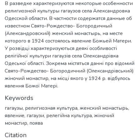
В разведке характеризуются некоторые особенности
религиозной культуры гагаузов села Александровка
Одесской области. В частности содержатся данные об
известном Свято-Рождество- Богородичный
(Александровский) женский монастырь, на месте
которого в 1924 состоялось явление Божьей Матери.
У розвідці характеризуються деякі особливості
релігійної культури гагаузів села Олександрівка
Одеської області. Зокрема містяться данні про відомий
Свято-Рождество- Богородичний (Олександрівський)
жіночий монастир, на місці якого у 1924 р. відбулось
явлення Божої Матері.
Keywords
гагаузы
,
религиозная культура
,
женский монастырь
,
явление
,
гагаузи
,
релегійна культура
,
жіночий
монастир
,
поява
Citation