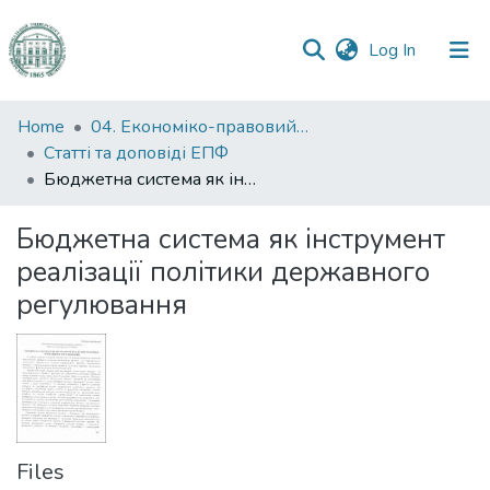
(current)
Log In
Communities
Home
04. Економіко-правовий факультет
&
Статті та доповіді ЕПФ
Collections
Бюджетна система як інструмент реалізації політики державного регулювання
All of DSpace
Бюджетна система як інструмент
реалізації політики державного
Statistics
регулювання
Files