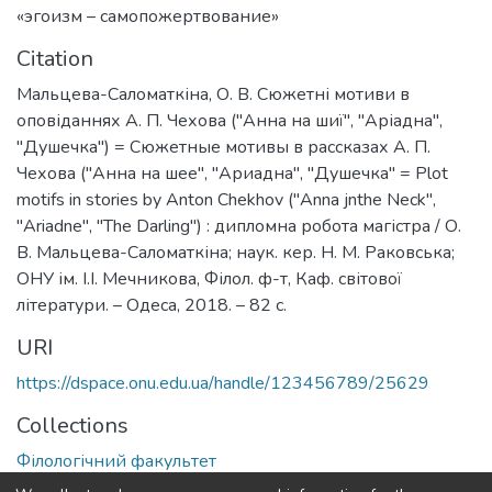
«эгоизм – самопожертвование»
Citation
Мальцева-Саломаткіна, О. В. Сюжетні мотиви в
оповіданнях А. П. Чехова ("Анна на шиї", "Аріадна",
"Душечка") = Сюжетные мотивы в рассказах А. П.
Чехова ("Анна на шее", "Ариадна", "Душечка" = Plot
motifs in stories by Anton Chekhov ("Anna jnthe Neck",
"Ariadne", "The Darling") : дипломна робота магістра / О.
В. Мальцева-Саломаткіна; наук. кер. Н. М. Раковська;
ОНУ ім. І.І. Мечникова, Філол. ф-т, Каф. світової
літератури. – Одеса, 2018. – 82 с.
URI
https://dspace.onu.edu.ua/handle/123456789/25629
Collections
Філологічний факультет