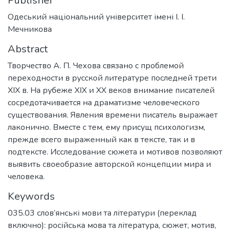
Publisher
Одеський національний університет імені І. І.
Мечникова
Abstract
Творчество А. П. Чехова связано с проблемой
переходности в русской литературе последней трети
XIX в. На рубеже XIX и XX веков внимание писателей
сосредотачивается на драматизме человеческого
существования. Явления времени писатель выражает
лаконично. Вместе с тем, ему присущ психологизм,
прежде всего выраженный как в тексте, так и в
подтексте. Исследование сюжета и мотивов позволяют
выявить своеобразие авторской концепции мира и
человека.
Keywords
035.03 слов’янські мови та літератури (переклад
включно): російська мова та література
,
сюжет
,
мотив
,