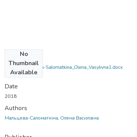
No
Files
Thumbnail
035.03_Mal'tseva-Salomatkina_Olena_Vasylivna1.docx
Available
(72.74 KB)
Date
2018
Authors
Мальцева-Саломаткіна, Олена Василівна