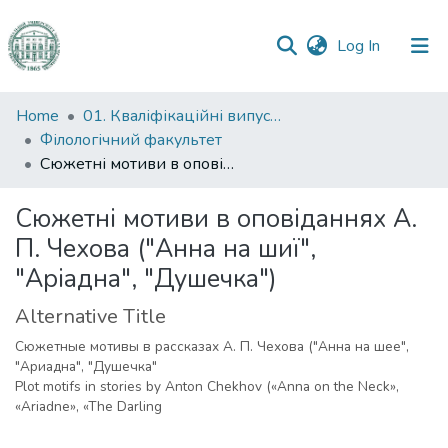
(current)
Log In
Communities
Home
01. Кваліфікаційні випускні роботи здобувачів вищої освіти
&
Філологічний факультет
Collections
Сюжетні мотиви в оповіданнях А. П. Чехова ("Анна на шиї", "Аріадна", "Душечка")
All of DSpace
Сюжетні мотиви в оповіданнях А.
П. Чехова ("Анна на шиї",
Statistics
"Аріадна", "Душечка")
Alternative Title
Сюжетные мотивы в рассказах А. П. Чехова ("Анна на шее",
"Ариадна", "Душечка"
Plot motifs in stories by Anton Chekhov («Anna on the Neck»,
«Ariadne», «The Darling