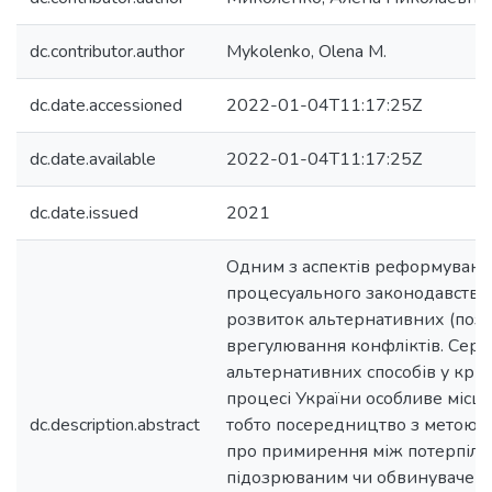
dc.contributor.author
Mykolenko, Olena M.
dc.date.accessioned
2022-01-04T11:17:25Z
dc.date.available
2022-01-04T11:17:25Z
dc.date.issued
2021
Одним з аспектів реформуванн
процесуального законодавства 
розвиток альтернативних (поза
врегулювання конфліктів. Сере
альтернативних способів у кри
процесі України особливе місце
dc.description.abstract
тобто посередництво з метою 
про примирення між потерпіли
підозрюваним чи обвинувачени