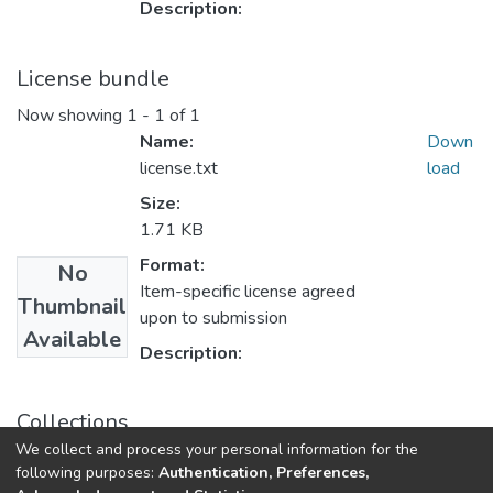
Description:
License bundle
Now showing
1 - 1 of 1
Name:
Down
license.txt
load
Size:
1.71 KB
Format:
No
Item-specific license agreed
Thumbnail
upon to submission
Available
Description:
Collections
We collect and process your personal information for the
Статті та доповіді ЕПФ
following purposes:
Authentication, Preferences,