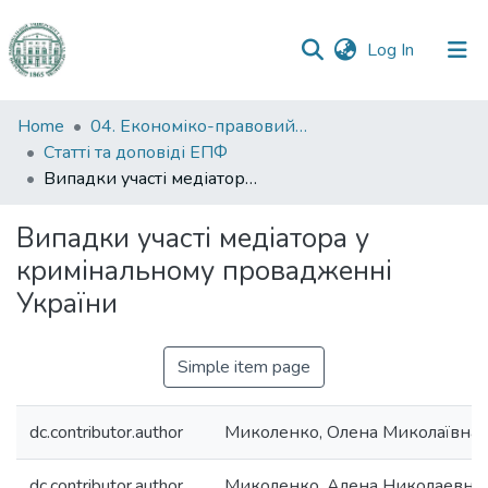
(current)
Log In
Communities
Home
04. Економіко-правовий факультет
&
Статті та доповіді ЕПФ
Collections
Випадки участі медіатора у кримінальному провадженні України
All of DSpace
Випадки участі медіатора у
кримінальному провадженні
Statistics
України
Simple item page
dc.contributor.author
Миколенко, Олена Миколаївна
dc.contributor.author
Миколенко, Алена Николаевна