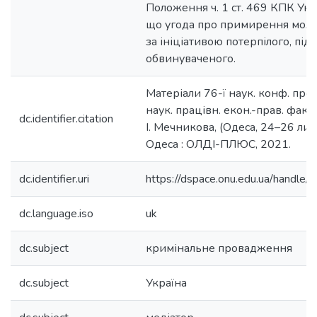
Положення ч. 1 ст. 469 КПК Укр
що угода про примирення може
за ініціативою потерпілого, пі
обвинуваченого.
Матеріали 76-ї наук. конф. проф
наук. працівн. екон.-прав. факул
dc.identifier.citation
І. Мечникова, (Одеса, 24–26 лист
Одеса : ОЛДІ-ПЛЮС, 2021.
dc.identifier.uri
https://dspace.onu.edu.ua/hand
dc.language.iso
uk
dc.subject
кримінальне провадження
dc.subject
Україна