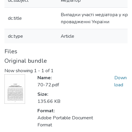
dc.subject
медіатор
Випадки участі медіатора у кр
dc.title
провадженні України
dc.type
Article
Files
Original bundle
Now showing
1 - 1 of 1
Name:
Down
70-72.pdf
load
Size:
135.66 KB
Format:
Adobe Portable Document
Format