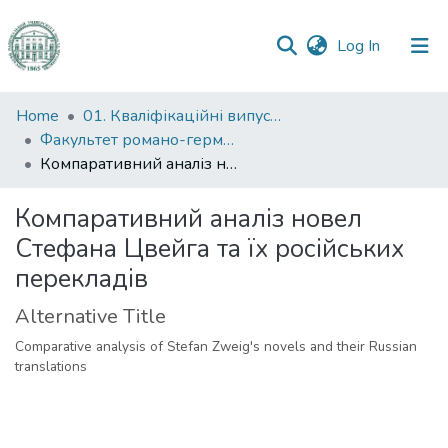
(current)
Log In
Communities
Home
01. Кваліфікаційні випускні роботи здобувачів вищої освіти
&
Факультет романо-германської філології
Collections
Компаративний аналіз новел Стефана Цвейга та їх російських перекладів
All of DSpace
Компаративний аналіз новел
Стефана Цвейга та їх російських
Statistics
перекладів
Alternative Title
Comparative analysis of Stefan Zweig's novels and their Russian
translations