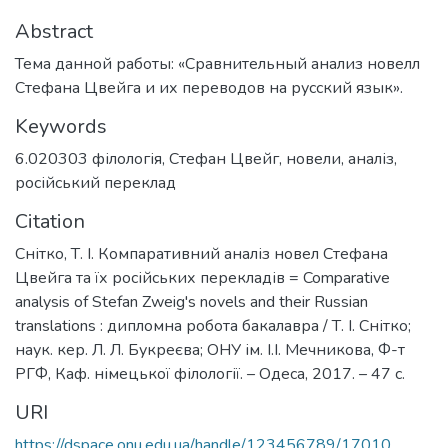
Abstract
Тема данной работы: «Сравнительный анализ новелл
Стефана Цвейга и их переводов на русский язык».
Keywords
6.020303 філологія
,
Стефан Цвейг
,
новели
,
аналіз
,
російський переклад
Citation
Снітко, Т. І. Компаративний аналіз новел Стефана
Цвейга та їх російських перекладів = Comparative
analysis of Stefan Zweig's novels and their Russian
translations : дипломна робота бакалавра / Т. І. Снітко;
наук. кер. Л. Л. Букреєва; ОНУ ім. І.І. Мечникова, Ф-т
РГФ, Каф. німецької філології. – Одеса, 2017. – 47 с.
URI
https://dspace.onu.edu.ua/handle/123456789/17010