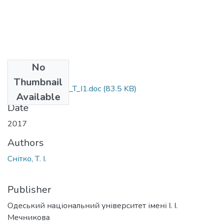
No
Files
Thumbnail
6.020303_Snitko_T_I1.doc
(83.5 KB)
Available
Date
2017
Authors
Снітко, Т. І.
Publisher
Одеський національний університет імені І. І.
Мечникова