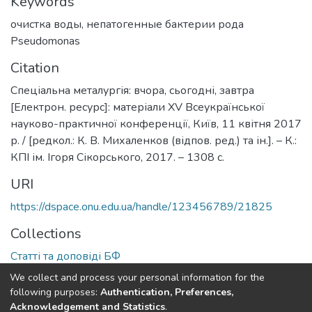
Keywords
очистка воды
,
непатогенные бактерии рода
Pseudomonas
Citation
Спеціальна металургія: вчора, сьогодні, завтра
[Електрон. ресурс]: матеріали XV Всеукраїнської
науково-практичної конференції, Київ, 11 квітня 2017
р. / [редкол.: К. В. Михаленков (відпов. ред.) та ін.]. – К.:
КПІ ім. Ігоря Сікорського, 2017. – 1308 с.
URI
https://dspace.onu.edu.ua/handle/123456789/21825
Collections
Статті та доповіді БФ
We collect and process your personal information for the
Full item page
following purposes:
Authentication, Preferences,
Acknowledgement and Statistics
.