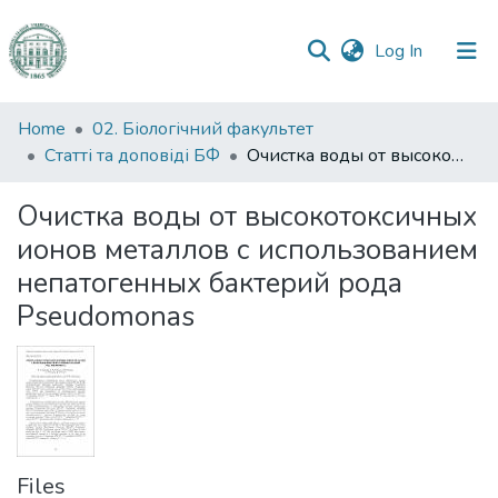
(current)
Log In
Communities
Home
02. Біологічний факультет
&
Статті та доповіді БФ
Очистка воды от высокотоксичных ионов металлов с использованием непатогенных бактерий рода Pseudomonas
Collections
Очистка воды от высокотоксичных
All of DSpace
ионов металлов с использованием
непатогенных бактерий рода
Statistics
Pseudomonas
Files