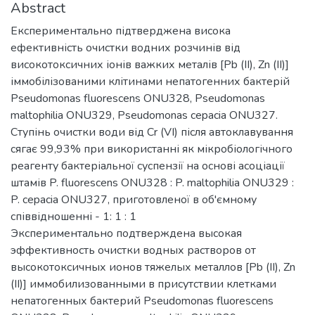
Abstract
Експериментально підтверджена висока
ефективність очистки водних розчинів від
високотоксичних іонів важких металів [Pb (II), Zn (II)]
іммобілізованими клітинами непатогенних бактерій
Pseudomonas fluorescens ONU328, Pseudomonas
maltophilia ОNU329, Pseudomonas cepacia ОNU327.
Ступінь очистки води від Cr (VI) після автоклавування
сягає 99,93% при використанні як мікробіологічного
реагенту бактеріальної суспензії на основі асоціації
штамів P. fluorescens ONU328 : P. maltophilia ОNU329 :
P. cepacia ONU327, приготовленої в об'ємному
співвідношенні - 1: 1 : 1
Экспериментально подтверждена высокая
эффективность очистки водных растворов от
высокотоксичных ионов тяжелых металлов [Pb (II), Zn
(II)] иммобилизованными в присутствии клетками
непатогенных бактерий Pseudomonas fluorescens