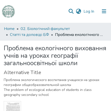
(current)
Log In
Communities
Home
02. Біологічний факультет
&
Статті та доповіді БФ
Проблема екологічного виховання учнів на уроках географії загальноосвітньої школи
Collections
Проблема екологічного виховання
All of DSpace
учнів на уроках географії
загальноосвітньої школи
Statistics
Alternative Title
Проблема экологического воспитания учащихся на уроках
географии общеобразовательной школы
The problem of ecological education of students in class
geography secondary school