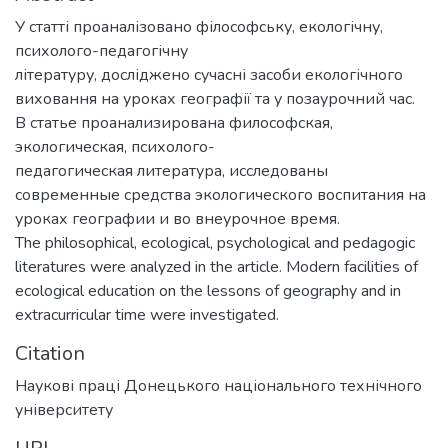
У статті проаналізовано філософську, екологічну,
психолого-педагогічну
літературу, досліджено сучасні засоби екологічного
виховання на уроках географії та у позаурочний час.
В статье проанализирована философская,
экологическая, психолого-
педагогическая литература, исследованы
современные средства экологического воспитания на
уроках географии и во внеурочное время.
The philosophical, ecological, psychological and pedagogic
literatures were analyzed in the article. Modern facilities of
ecological education on the lessons of geography and in
extracurricular time were investigated.
Citation
Наукові праці Донецького національного технічного
університету