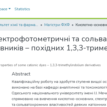
Space
Statistics
Факультет хімії та фармації
Магістри ФХФ
ектрофотометричні та сольва
вників – похідних 1,3,3-трим
perties of some cationic dyes – 1,3,3-trimethylindolium derivatives
Abstract
Кваліфікаційну роботу на здобуття ступеня вищої осв
виконано на базі кафедрі аналітичної та токсикологіч
Одеського національного університету імені І.І. Меч
спрямовано на вивчення кислотно-основних, спек
та сольватохромних властивостей деяких катіонних