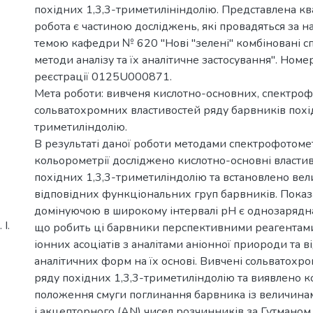
похідних 1,3,3-триметилініндолію. Представлена кв
робота є частиною досліджень, які провадяться за 
темою кафедри № 620 "Нові "зелені" комбіновані с
методи аналізу та їх аналітичне застосування". Ном
реєстрації 0125U000871.
Мета роботи: вивченя кислотно-основних, спектро
сольватохромних властивостей ряду барвників похі
триметиліндолію.
В результаті даної роботи методами спектрофотомет
кольорометрії досліджено кислотно-основні властив
похідних 1,3,3-триметиліндолію та встановлено ве
відповідних функціональних груп барвників. Показ
домінуючою в широкому інтервалі рН є однозарядна
І.
що робить ці барвники перспективними реагентам
іонних асоціатів з аналітами аніонної приороди та 
аналітичних форм на їх основі. Вивчені сольватохро
ряду похідних 1,3,3-триметиліндолію та виявлено к
положення смуги поглинання барвника із величина
і акцепторного (AN) чисел розчинників за Гутманом.