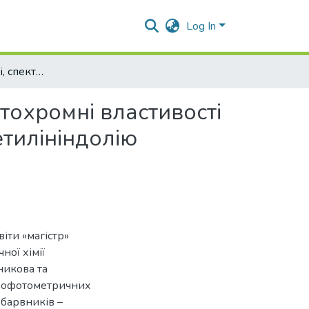
Log In
Кислотно-основні, спектрофотометричні та сольватохромні властивості деяких катіонних барвників – похідних 1,3,3-триметилініндолію
тохромні властивості
етилініндолію
іти «магістр»
ної хімії
никова та
трофотометричних
 барвників –