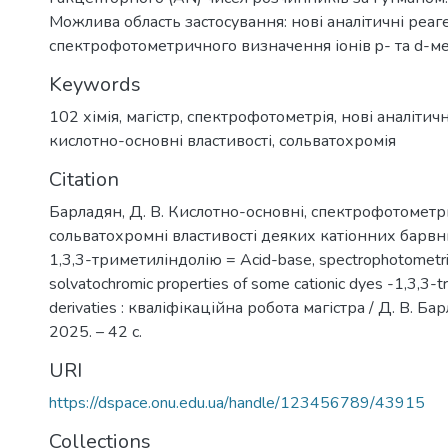
Можлива область застосування: нові аналітичні реаг
спектрофотометричного визначення іонів p- та d-ме
Keywords
102 хімія
,
магістр
,
спектрофотометрія
,
нові аналітич
кислотно-основні властивості
,
сольватохромія
Citation
Барладян, Д. В. Кислотно-основні, спектрофотометр
сольватохромні властивості деяких катіонних барвн
1,3,3-триметиліндолію = Acid-base, spectrophotometri
solvatochromic properties of some cationic dyes -1,3,3-t
derivaties : кваліфікаційна робота магістра / Д. В. Ба
2025. – 42 с.
URI
https://dspace.onu.edu.ua/handle/123456789/43915
Collections