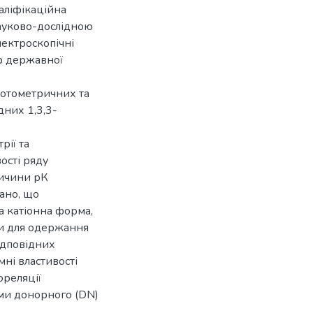
аліфікаційна
науково-дослідною
пектроскопічні
ер державної
фотометричних та
дних 1,3,3-
рії та
ості ряду
личини рК
ано, що
 катіонна форма,
и для одержання
відповідних
мні властивості
ореляції
ми донорного (DN)