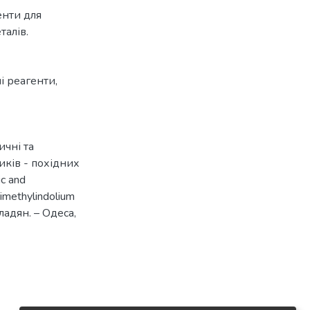
енти для
талів.
ні реагенти
,
ичні та
иків - похідних
c and
rimethylindolium
рладян. – Одеса,