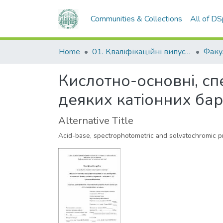
Communities & Collections
All of D
Home
01. Кваліфікаційні випускні роботи здобувачів вищої освіти
Кислотно-основні, сп
деяких катіонних бар
Alternative Title
Acid-base, spectrophotometric and solvatochromic pro